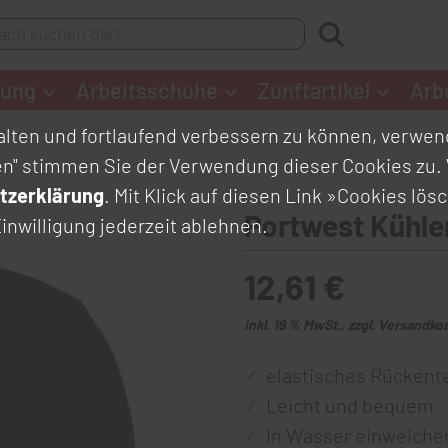
dung
Arbeitsschuhe
Zunftartikel
Arb
lten und fortlaufend verbessern zu können, verwend
en" stimmen Sie der Verwendung dieser Cookies zu. 
tzerklärung
. Mit Klick auf diesen Link
»Cookies lös
Portwest Kühle
inwilligung jederzeit ablehnen.
12,61 €
inkl. 19 % MwSt., zzgl. Versandko
elastisches Rückente
Leicht und bequem
In Wasser einweichen