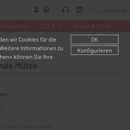
Privat
Geschäft
eitsschutz
SALE %
Druck & Stick
en wir Cookies für die
OK
Weitere Informationen zu
Konfigurieren
chen«
können Sie Ihre
nde Mütze
sten*
il
, um es zu aktivieren