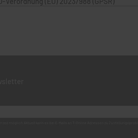
U-Verordnung (EU) 2023/988 (GPSR)
sletter
derzeit möglich.Aktuell kann es bei E-Mails an T-Online Adressen zu Zustellungsp