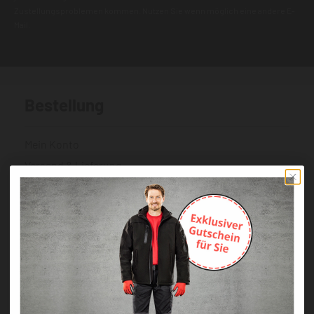
Zustellungsproblemen kommen. Nutzen Sie wenn möglich eine andere E-
Mail.
Bestellung
Mein Konto
Versand & Lieferung
Zahlung
Widerrufsrecht & Retouren
AGB
Über Klarna
FAQs Klarna
Vertrag widerrufen