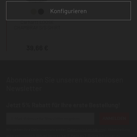
Konfigurieren
Carhartt LOOSE
CHAMBRAY S/S SHIRT
39,66 €
Abonnieren Sie unseren kostenlosen
Newsletter
Jetzt 5% Rabatt für Ihre erste Bestellung!
ANMELDEN
Wir geben Ihre Daten niemals weiter (
Datenschutzerklärung
). Abbestellung
jederzeit möglich.Aktuell kann es bei E-Mails an T-Online Adressen zu