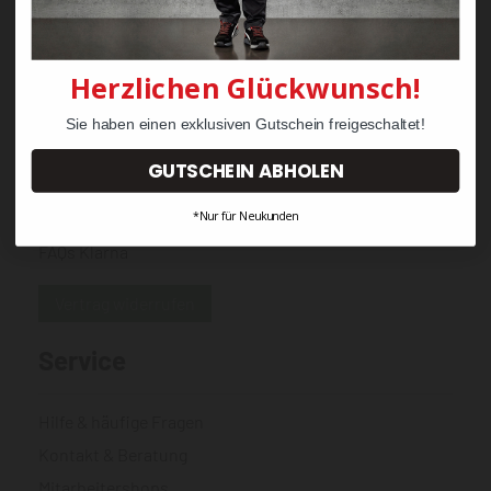
Mein Konto
Herzlichen Glückwunsch!
Versand & Lieferung
Zahlung
Sie haben einen exklusiven Gutschein freigeschaltet!
Widerrufsrecht & Retouren
GUTSCHEIN ABHOLEN
AGB
*Nur für Neukunden
Über Klarna
FAQs Klarna
Vertrag widerrufen
Service
Hilfe & häufige Fragen
Kontakt & Beratung
Mitarbeitershops