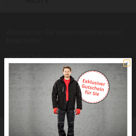
149,37 €
Abonnieren Sie unseren kostenlosen
Newsletter
Jetzt 5% Rabatt für Ihre erste Bestellung!
ANMELDEN
Wir geben Ihre Daten niemals weiter (
Datenschutzerklärung
). Abbestellung
jederzeit möglich.Aktuell kann es bei E-Mails an T-Online Adressen zu
Zustellungsproblemen kommen. Nutzen Sie wenn möglich eine andere E-
Mail.
Bestellung