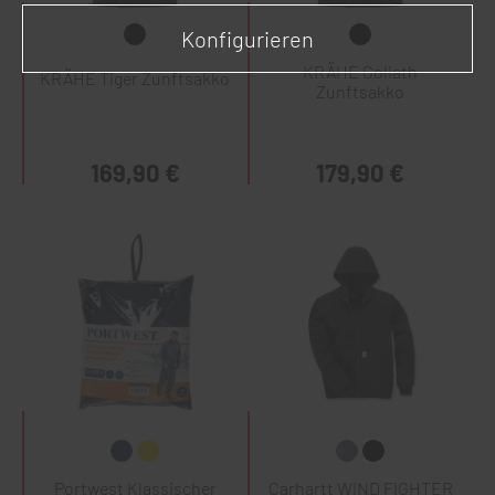
Konfigurieren
KRÄHE Goliath
KRÄHE Tiger Zunftsakko
Zunftsakko
169,90 €
179,90 €
Portwest Klassischer
Carhartt WIND FIGHTER