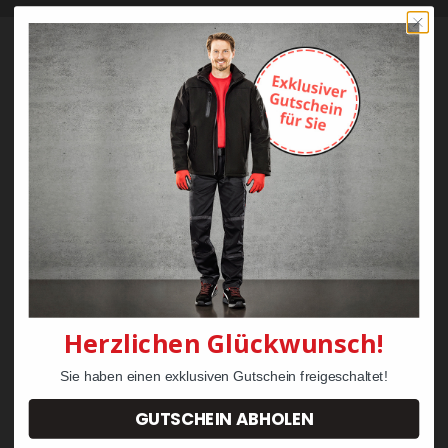
Bestellung
Mein Konto
Versand & Lieferung
Zahlung
Widerrufsrecht & Retouren
AGB
Über Klarna
FAQs Klarna
Herzlichen Glückwunsch!
Vertrag widerrufen
Sie haben einen exklusiven Gutschein freigeschaltet!
Service
GUTSCHEIN ABHOLEN