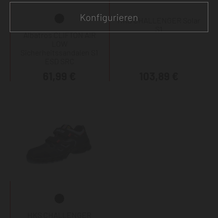
Konfigurieren
HKS CHALLENGER Solar
S1
Albatros CLIFTON AIR
LOW
Sicherheitssandalen S1
ESD SRC
61,99 €
103,89 €
HKS CHALLENGER