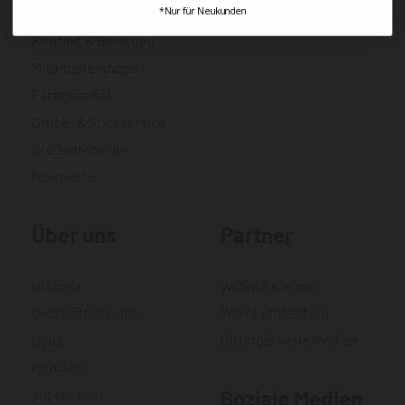
*Nur für Neukunden
Hilfe & häufige Fragen
Kontakt & Beratung
Mitarbeitershops
Fachgeschäft
Druck- & Stickservice
Größentabellen
Newsletter
Über uns
Partner
Historie
WORKS Kiefner
Geschäftsmodell
World of Western
Jobs
Gittinger neue medien
Kontakt
Impressum
Soziale Medien