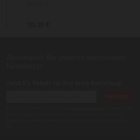
Sunliner S1
112,10 €
Abonnieren Sie unseren kostenlosen
Newsletter
Jetzt 5% Rabatt für Ihre erste Bestellung!
ANMELDEN
Wir geben Ihre Daten niemals weiter (
Datenschutzerklärung
). Abbestellung
jederzeit möglich.Aktuell kann es bei E-Mails an T-Online Adressen zu
Zustellungsproblemen kommen. Nutzen Sie wenn möglich eine andere E-
Mail.