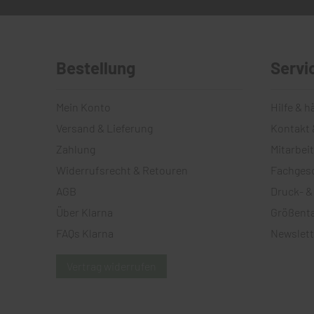
Bestellung
Servi
Mein Konto
Hilfe & h
Versand & Lieferung
Kontakt 
Zahlung
Mitarbei
Widerrufsrecht & Retouren
Fachges
AGB
Druck- &
Über Klarna
Größenta
FAQs Klarna
Newslett
Vertrag widerrufen