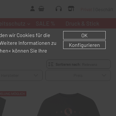
Privat
Geschäft
eitsschutz
SALE %
Druck & Stick
en wir Cookies für die
OK
Weitere Informationen zu
Konfigurieren
chen«
können Sie Ihre
Sortieren nach:
Hersteller
Preis