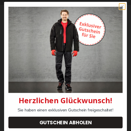
Bestellung
Mein Konto
Versand & Lieferung
Zahlung
Widerrufsrecht & Retouren
AGB
Über Klarna
FAQs Klarna
Herzlichen Glückwunsch!
Vertrag widerrufen
Sie haben einen exklusiven Gutschein freigeschaltet!
Service
GUTSCHEIN ABHOLEN