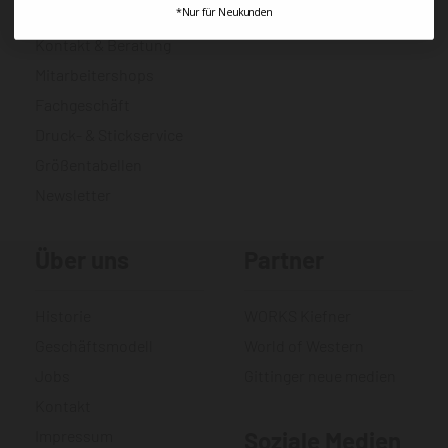
*Nur für Neukunden
Hilfe & häufige Fragen
Kontakt & Beratung
Mitarbeitershops
Fachgeschäft
Druck- & Stickservice
Größentabellen
Newsletter
Über uns
Partner
Historie
WORKS Kiefner
Geschäftsmodell
World of Western
Jobs
Gittinger neue medien
Kontakt
Impressum
Soziale Medien