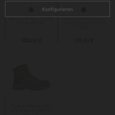
Konfigurieren
Albatros ISCHGL CTX MID
Puma YOSEMITE BLK ST
O2 WR HRO SRC
CTX MID O2 WR CI HI HRO
SRC
109,00 €
135,01 €
Puma SIERRA NEVADA
ST CTX MID O2 WR CI HI
HRO SRC