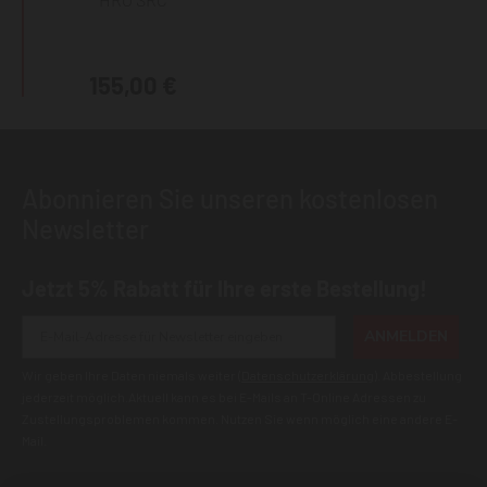
155,00 €
Abonnieren Sie unseren kostenlosen
Newsletter
Jetzt 5% Rabatt für Ihre erste Bestellung!
ANMELDEN
Wir geben Ihre Daten niemals weiter (
Datenschutzerklärung
). Abbestellung
jederzeit möglich.Aktuell kann es bei E-Mails an T-Online Adressen zu
Zustellungsproblemen kommen. Nutzen Sie wenn möglich eine andere E-
Mail.