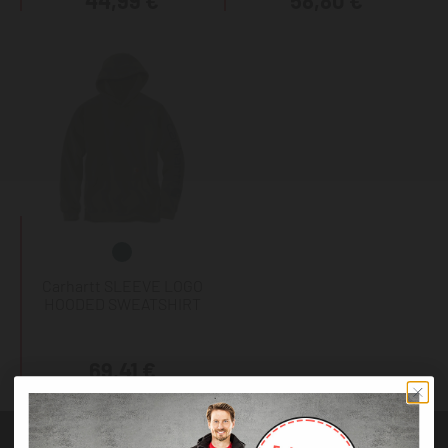
44,99 €
58,80 €
Carhartt SLEEVE LOGO
HOODED SWEATSHIRT
69,41 €