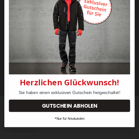
Abonnieren Sie unseren kostenlosen
Newsletter
Jetzt 5% Rabatt für Ihre erste Bestellung!
ANMELDEN
Wir geben Ihre Daten niemals weiter (
Datenschutzerklärung
). Abbestellung
jederzeit möglich.Aktuell kann es bei E-Mails an T-Online Adressen zu
Zustellungsproblemen kommen. Nutzen Sie wenn möglich eine andere E-
Mail.
Herzlichen Glückwunsch!
Sie haben einen exklusiven Gutschein freigeschaltet!
GUTSCHEIN ABHOLEN
Bestellung
*Nur für Neukunden
Mein Konto