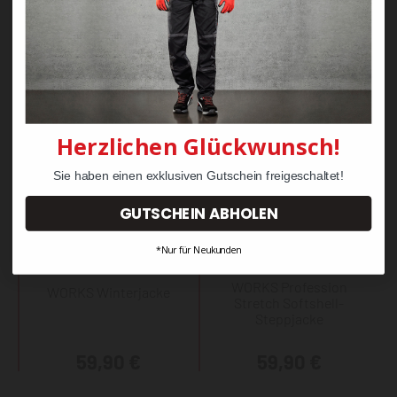
54,89 €
59,90 €
Herzlichen Glückwunsch!
Sie haben einen exklusiven Gutschein freigeschaltet!
GUTSCHEIN ABHOLEN
*Nur für Neukunden
WORKS Profession
WORKS Winterjacke
Stretch Softshell-
Steppjacke
59,90 €
59,90 €