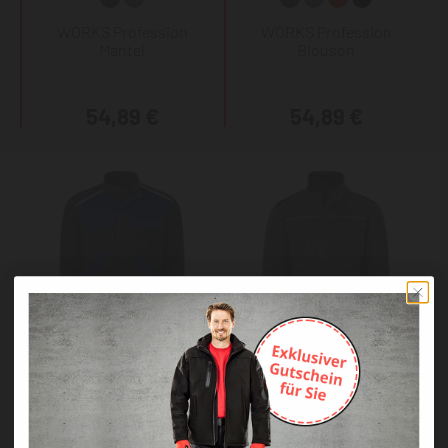
WORKS Profession
WORKS Profession
Mantel
Blouson
54,89 €
54,89 €
WORKS Profession Plus
WORKS Helium Blouson
Blouson leicht