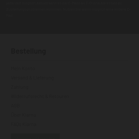
jederzeit möglich.Aktuell kann es bei E-Mails an T-Online Adressen zu
Zustellungsproblemen kommen. Nutzen Sie wenn möglich eine andere E-
Mail.
Bestellung
Mein Konto
Versand & Lieferung
Zahlung
Widerrufsrecht & Retouren
AGB
Über Klarna
FAQs Klarna
Vertrag widerrufen