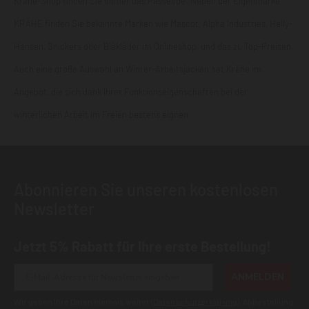
Krähe-Shop finden Sie immer das Passende. Neben der Eigenmarke
KRÄHE finden Sie bekannte Marken wie Mascot, Alpha Industries, Helly-
Hansen, Snickers oder Bläkläder im Onlineshop, und das zu Top-Preisen.
Auch eine große Auswahl an Winter-Arbeitsjacken hat Krähe im
Angebot, die sich dank Ihrer Funktionseigenschaften bei der
winterlichen Arbeit im Freien bestens eignen.
Abonnieren Sie unseren kostenlosen
Newsletter
Jetzt 5% Rabatt für Ihre erste Bestellung!
ANMELDEN
Wir geben Ihre Daten niemals weiter (
Datenschutzerklärung
). Abbestellung