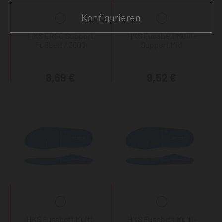
Konfigurieren
HKS ERGO Support
HKS Fussbett Mulit-
Fußbett / 3600
Support Mid
8,69 €
9,52 €
HKS Fussbett Multi-
HKS Fussbett Multi-