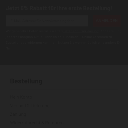
Jetzt 5% Rabatt für Ihre erste Bestellung!
ANMELDEN
Wir geben Ihre Daten niemals weiter (
Datenschutzerklärung
). Abbestellung
jederzeit möglich.Aktuell kann es bei E-Mails an T-Online Adressen zu
Zustellungsproblemen kommen. Nutzen Sie wenn möglich eine andere E-
Mail.
Bestellung
Mein Konto
Versand & Lieferung
Zahlung
Widerrufsrecht & Retouren