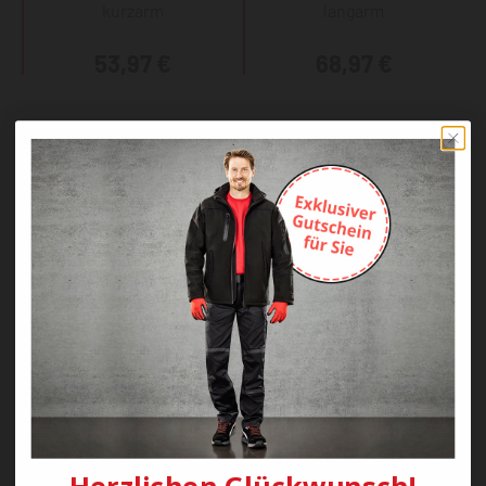
kurzarm
langarm
53,97 €
68,97 €
GRÜNHOLZ Pro³
Funktionsshirt 2C
langarm
68,97 €