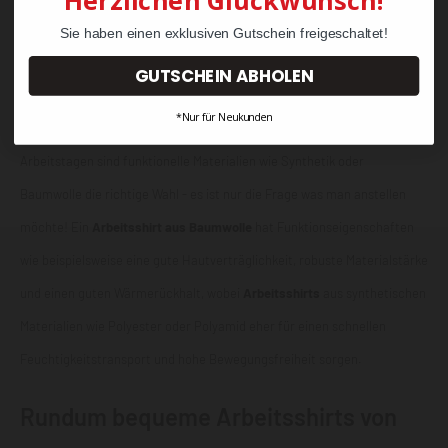
Herzlichen Glückwunsch!
Sie haben einen exklusiven Gutschein freigeschaltet!
GUTSCHEIN ABHOLEN
Für Handwerker sind Arbeitsshirts nicht nur Basic-Workwear, sondern
*Nur für Neukunden
sorgen auch für Komfort im Job. Gerade bei anstrengenden
Arbeitstagen sind funktionelle Materialien wie Synthetik oder
Baumwolle die richtige Wahl - es ist nur die Frage was man anstellen
möchte! Ein
Arbeitsshirt aus Baumwolle
hat Funktionseigenschaften
wie beispielsweise eine gute Hautverträglichkeit, robuste Materialstärke
und einen guten Wärmerückhalt, wobei
Arbeitsshirts
aus synthetischen
Materialien wie Polyester oder Polyamid eher für einen schnellen
Feuchtigkeitstransport und hohe Bewegungsfreiheit sorgen.
Rundum bequeme Arbeitsshirts von