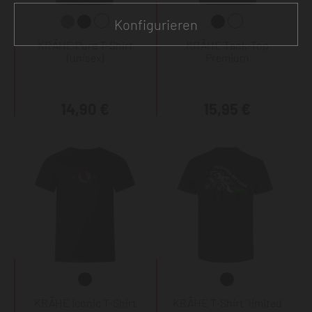
Konfigurieren
KRÄHE Pure T-Shirt
KRÄHE Tank-Top
(unisex)
Premium
14,90 €
15,95 €
KRÄHE Iconic T-Shirt
KRÄHE T-Shirt "limited