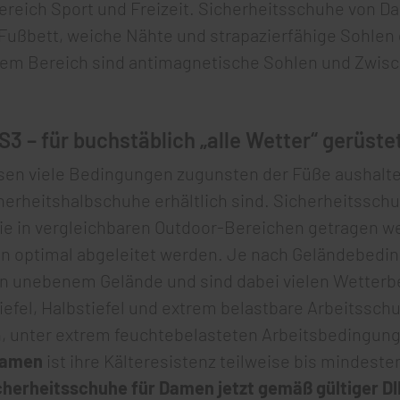
ereich Sport und Freizeit. Sicherheitsschuhe von 
Fußbett, weiche Nähte und strapazierfähige Sohlen
em Bereich sind antimagnetische Sohlen und Zwisch
 – für buchstäblich „alle Wetter“ gerüste
en viele Bedingungen zugunsten der Füße aushalten
herheitshalbschuhe erhältlich sind. Sicherheitssc
e in vergleichbaren Outdoor-Bereichen getragen we
n optimal abgeleitet werden. Je nach Geländebedin
in unebenem Gelände und sind dabei vielen Wette
fel, Halbstiefel und extrem belastbare Arbeitssch
en, unter extrem feuchtebelasteten Arbeitsbedingung
Damen
ist ihre Kälteresistenz teilweise bis mindeste
cherheitsschuhe für Damen jetzt gemäß gültiger DI