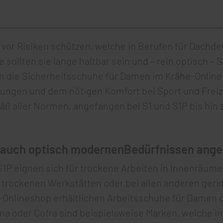
vor Risiken schützen, welche in Berufen für Dachde
e sollten sie lange haltbar sein und – rein optisch 
len die Sicherheitsschuhe für Damen im Krähe-Onlin
ungen und dem nötigen Komfort bei Sport und Freize
ß aller Normen, angefangen bei S1 und S1P bis hin
 auch optisch modernenBedürfnissen ang
1P eignen sich für trockene Arbeiten in Innenräumen.
rockenen Werkstätten oder bei allen anderen gering 
Onlineshop erhältlichen Arbeitsschuhe für Damen d
ma oder Cofra sind beispielsweise Marken, welche im