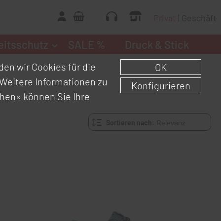
Privat
Geschäft
eitsschutz
SALE %
Druck & Stick
en wir Cookies für die
OK
Weitere Informationen zu
Konfigurieren
chen«
können Sie Ihre
Sortieren nach: