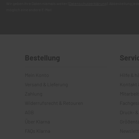
Wir geben Ihre Daten niemals weiter (
Datenschutzerklärung
). Abbestellung je
möglich eine andere E-Mail.
Bestellung
Servi
Mein Konto
Hilfe & h
Versand & Lieferung
Kontakt 
Zahlung
Mitarbei
Widerrufsrecht & Retouren
Fachges
AGB
Druck- &
Über Klarna
Größenta
FAQs Klarna
Newslett