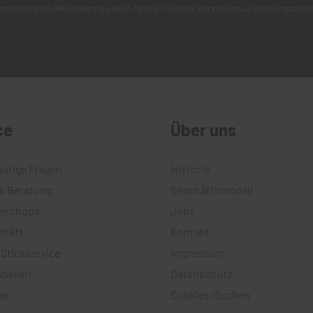
derzeit möglich.Aktuell kann es bei E-Mails an T-Online Adressen zu Zustellungsp
ce
Über uns
äufige Fragen
Historie
& Beratung
Geschäftsmodell
tershops
Jobs
chäft
Kontakt
 Stickservice
Impressum
bellen
Datenschutz
er
Cookies löschen