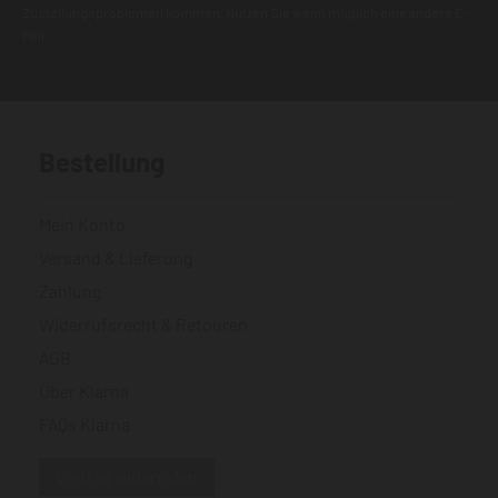
Zustellungsproblemen kommen. Nutzen Sie wenn möglich eine andere E-
Mail.
Bestellung
Mein Konto
Versand & Lieferung
Zahlung
Widerrufsrecht & Retouren
AGB
Über Klarna
FAQs Klarna
Vertrag widerrufen