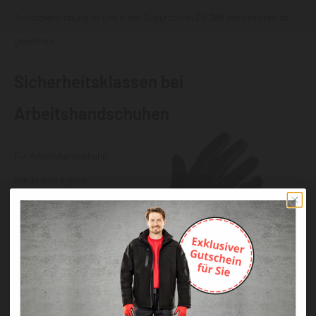
Schutzverordnung ist und in der Schutznorm EN 388 festgehalten ist.
gewähren.
Sicherheitsklassen bei
Arbeitshandschuhen
Für Arbeitshandschuhe
wurde eine eigene
Schutznorm Din EN 388
geschaffen, welche die
Vielzahl von
Arbeitsanforderungen
beinhaltet
. Neben Faktoren