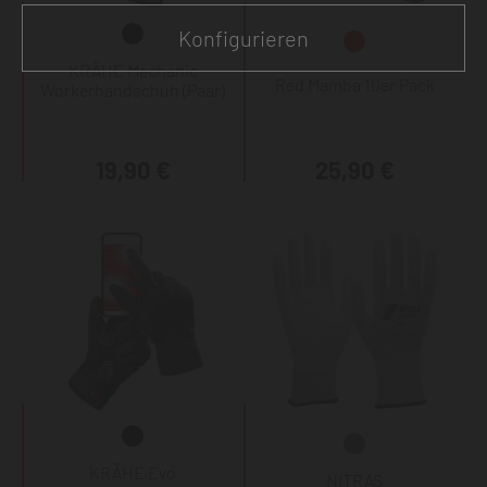
Konfigurieren
KRÄHE Mechanic
Red Mamba 10er Pack
Workerhandschuh (Paar)
19,90 €
25,90 €
KRÄHE Evo
NITRAS