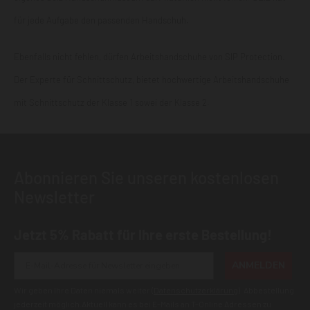
für jede Aufgabe den passenden Handschuh.
Ebenfalls nicht fehlen, dürfen Arbeitshandschuhe von SIP Protection
.
Der Experte für Schnittschutz, bietet hochwertige Arbeitshandschuhe
mit Schnittschutz der Klasse 1 sowei der Klasse 2.
Abonnieren Sie unseren kostenlosen
Newsletter
Jetzt 5% Rabatt für Ihre erste Bestellung!
ANMELDEN
Wir geben Ihre Daten niemals weiter (
Datenschutzerklärung
). Abbestellung
jederzeit möglich.Aktuell kann es bei E-Mails an T-Online Adressen zu