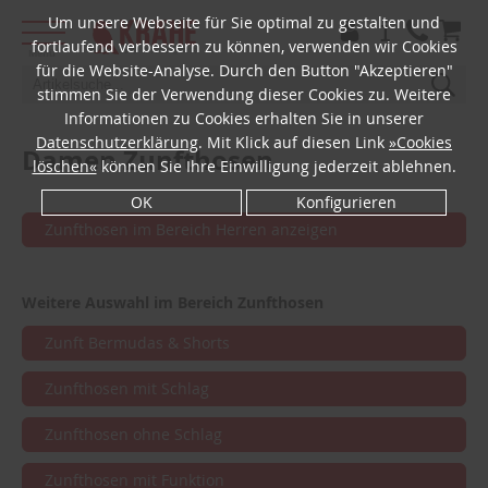
Um unsere Webseite für Sie optimal zu gestalten und
fortlaufend verbessern zu können, verwenden wir Cookies
Menü
für die Website-Analyse. Durch den Button "Akzeptieren"
stimmen Sie der Verwendung dieser Cookies zu. Weitere
Informationen zu Cookies erhalten Sie in unserer
Datenschutzerklärung
. Mit Klick auf diesen Link
»Cookies
Damen Zunfthosen
löschen«
können Sie Ihre Einwilligung jederzeit ablehnen.
OK
Konfigurieren
Zunfthosen im Bereich Herren anzeigen
Weitere Auswahl im Bereich Zunfthosen
Zunft Bermudas & Shorts
Zunfthosen mit Schlag
Zunfthosen ohne Schlag
Zunfthosen mit Funktion