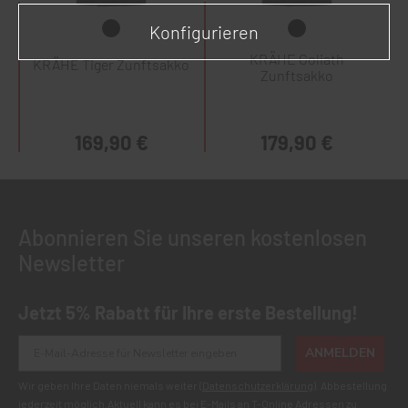
Konfigurieren
KRÄHE Goliath
KRÄHE Tiger Zunftsakko
Zunftsakko
169,90 €
179,90 €
Abonnieren Sie unseren kostenlosen
Newsletter
Jetzt 5% Rabatt für Ihre erste Bestellung!
ANMELDEN
Wir geben Ihre Daten niemals weiter (
Datenschutzerklärung
). Abbestellung
jederzeit möglich.Aktuell kann es bei E-Mails an T-Online Adressen zu