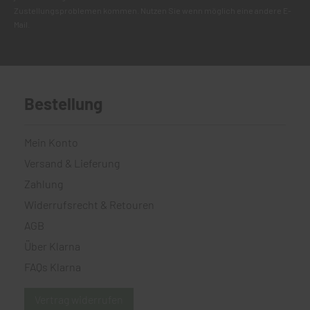
Zustellungsproblemen kommen. Nutzen Sie wenn möglich eine andere E-
Mail.
Bestellung
Mein Konto
Versand & Lieferung
Zahlung
Widerrufsrecht & Retouren
AGB
Über Klarna
FAQs Klarna
Vertrag widerrufen