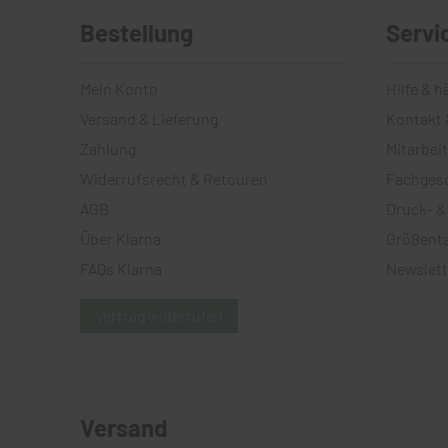
Bestellung
Servi
Mein Konto
Hilfe & h
Versand & Lieferung
Kontakt 
Zahlung
Mitarbei
Widerrufsrecht & Retouren
Fachges
AGB
Druck- &
Über Klarna
Größenta
FAQs Klarna
Newslett
Vertrag widerrufen
Versand