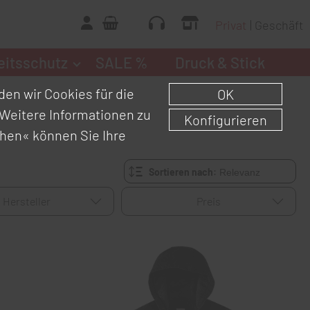
Privat
Geschäft
eitsschutz
SALE %
Druck & Stick
en wir Cookies für die
OK
Weitere Informationen zu
Konfigurieren
chen«
können Sie Ihre
Sortieren nach:
Hersteller
Preis