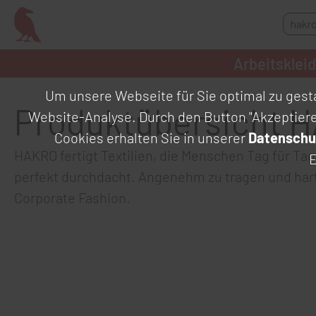
Arbeitsklei
Um unsere Webseite für Sie optimal zu gesta
Produktübersicht 
Website-Analyse. Durch den Button "Akzeptier
Cookies erhalten Sie in unserer
Datenschu
HAKRO fertigt Textilien, die Menschen Tag für Tag 
E
perfekt durchdacht. Angenehm zu tragen und har
Corporate Fashion.