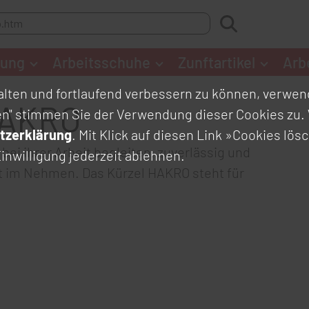
dung
Arbeitsschuhe
Zunftartikel
Arb
lten und fortlaufend verbessern zu können, verwend
HAKRO
en" stimmen Sie der Verwendung dieser Cookies zu. 
tzerklärung
. Mit Klick auf diesen Link
»Cookies lös
bei ihrer Arbeit begleiten, zuverlässig und
inwilligung jederzeit ablehnen.
t im Nehmen. Das Kürzel HAKRO steht für