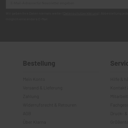
Wir geben Ihre Daten niemals weiter (
Datenschutzerklärung
). Abbestellung je
möglich eine andere E-Mail.
Bestellung
Servi
Mein Konto
Hilfe & h
Versand & Lieferung
Kontakt 
Zahlung
Mitarbei
Widerrufsrecht & Retouren
Fachges
AGB
Druck- &
Über Klarna
Größenta