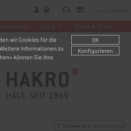
Privat
Geschäft
eitsschutz
SALE %
Druck & Stick
en wir Cookies für die
OK
Weitere Informationen zu
Konfigurieren
chen«
können Sie Ihre
Sortieren nach: