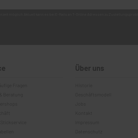
derzeit möglich.Aktuell kann es bei E-Mails an T-Online Adressen zu Zustellungsp
ce
Über uns
äufige Fragen
Historie
& Beratung
Geschäftsmodell
tershops
Jobs
chäft
Kontakt
 Stickservice
Impressum
bellen
Datenschutz