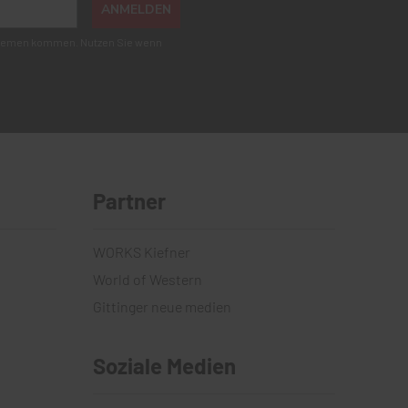
ANMELDEN
roblemen kommen. Nutzen Sie wenn
Partner
WORKS Kiefner
World of Western
Gittinger neue medien
Soziale Medien