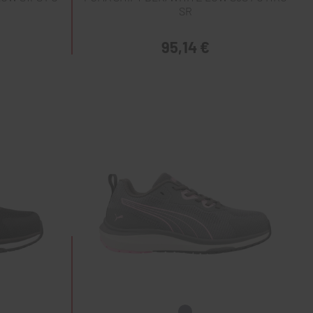
SR
95,14 €