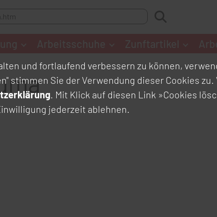
dung
Arbeitsschuhe
Zunftartikel
Arb
lten und fortlaufend verbessern zu können, verwend
Puma
en" stimmen Sie der Verwendung dieser Cookies zu. 
tzerklärung
. Mit Klick auf diesen Link
»Cookies lös
inwilligung jederzeit ablehnen.