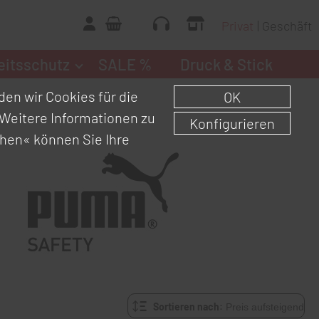
Privat
Geschäft
eitsschutz
SALE %
Druck & Stick
en wir Cookies für die
OK
Weitere Informationen zu
Konfigurieren
chen«
können Sie Ihre
Sortieren nach: