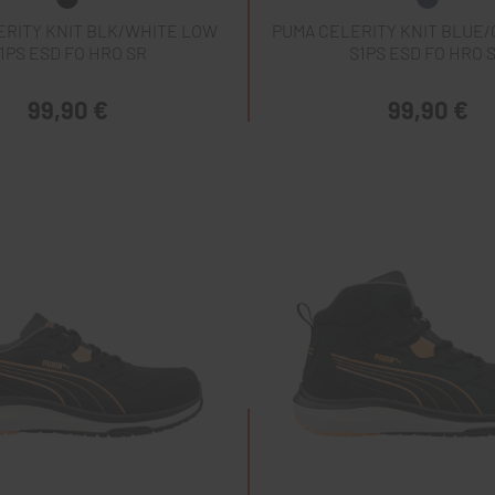
ERITY KNIT BLK/WHITE LOW
PUMA CELERITY KNIT BLUE
1PS ESD FO HRO SR
S1PS ESD FO HRO 
99,90 €
99,90 €