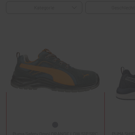
Kategorie
Geschlech
Puma Safety Omni ORANGE LOW S1P SRC
PUMA SHIF