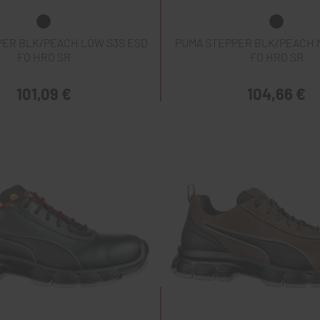
PER BLK/PEACH LOW S3S ESD
PUMA STEPPER BLK/PEACH M
FO HRO SR
FO HRO SR
101,09 €
104,66 €