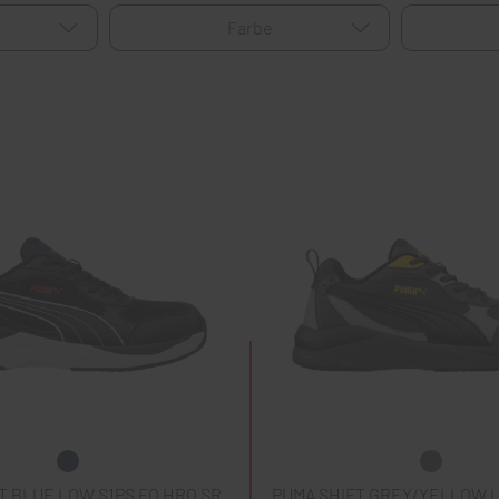
t
Farbe
T BLUE LOW S1PS FO HRO SR
PUMA SHIFT GREY/YELLOW L