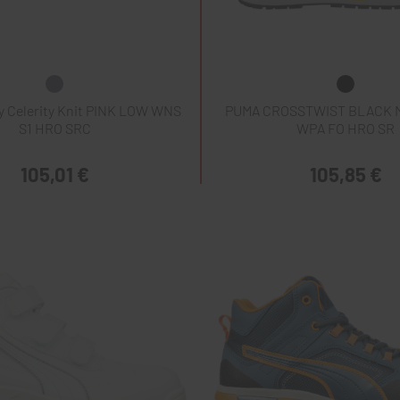
y Celerity Knit PINK LOW WNS
PUMA CROSSTWIST BLACK M
S1 HRO SRC
WPA FO HRO SR
105,01 €
105,85 €