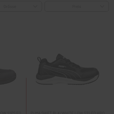
Grösse
Preis
OW S1PS FO
PUMA SHIFT BLK/WHITE LOW S3S FO HRO