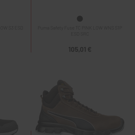
LOW S3 ESD
Puma Safety Fuse TC PINK LOW WNS S1P
ESD SRC
105,01 €