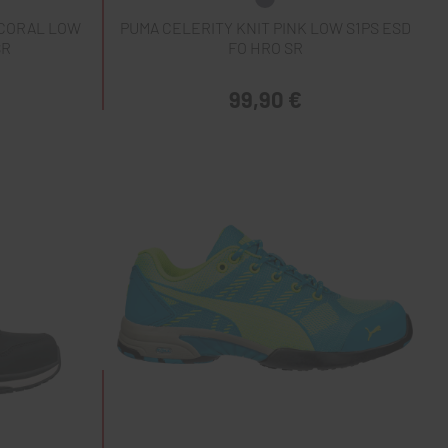
/CORAL LOW
PUMA CELERITY KNIT PINK LOW S1PS ESD
SR
FO HRO SR
99,90 €