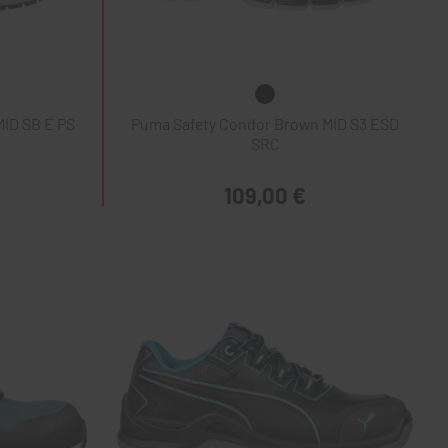
ID SB E PS
Puma Safety Condor Brown MID S3 ESD
SRC
109,00 €