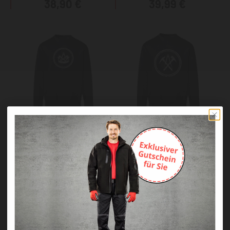
38,90 €
39,99 €
KRÄHE Sweatshirt
KRÄHE Sweatshirt
Zimmermann
Dachdecker
40,00 €
40,00 €