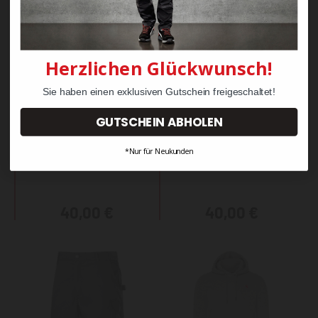
Herzlichen Glückwunsch!
Sie haben einen exklusiven Gutschein freigeschaltet!
GUTSCHEIN ABHOLEN
KRÄHE Sweatshirt
KRÄHE Sweatshirt
*Nur für Neukunden
Maurer
Tischler
40,00 €
40,00 €