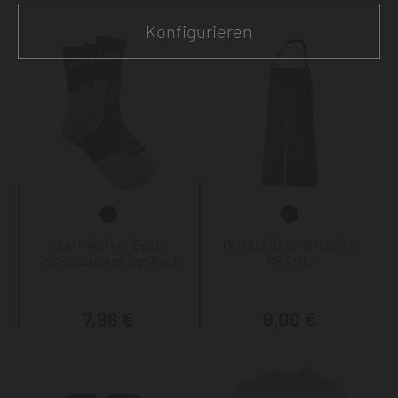
Konfigurieren
Staff Worker Basic
Grillschürze "90 Jahre
Arbeitssocken 3er Pack
KRÄHE"
7,98 €
9,00 €