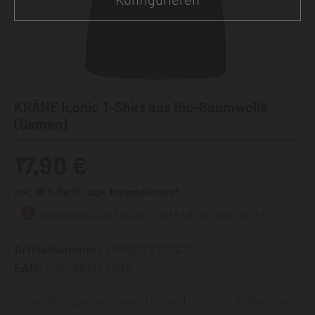
KRÄHE Iconic T-Shirt aus Bio-Baumwolle
(Damen)
17,90 €
inkl. 19 % MwSt., zzgl. Versandkosten*
Staffelpreise: ab 5 Stück: 17,00 € | ab 10 Stück: 16,11 €
Artikelnummer:
TKR002#100#S
EAN:
4050867344904
modisch geschnittenes Damen T-Shirt mit Krähe Iconic