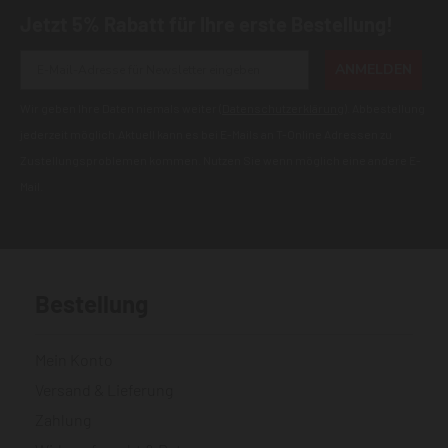
Jetzt 5% Rabatt für Ihre erste Bestellung!
ANMELDEN
Wir geben Ihre Daten niemals weiter (
Datenschutzerklärung
). Abbestellung
jederzeit möglich.Aktuell kann es bei E-Mails an T-Online Adressen zu
Zustellungsproblemen kommen. Nutzen Sie wenn möglich eine andere E-
Mail.
Bestellung
Mein Konto
Versand & Lieferung
Zahlung