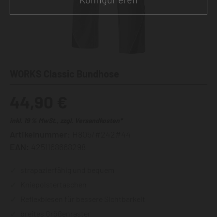
WORKS Classic Bundhose
44,90 €
inkl. 19 % MwSt., zzgl. Versandkosten*
Artikelnummer:
H805/#242#44
EAN:
4251168668298
strapazierfähig und bequem
Kniepolstertaschen
Reflexbiesen für bessere Sichtbarkeit
breites Größenraster