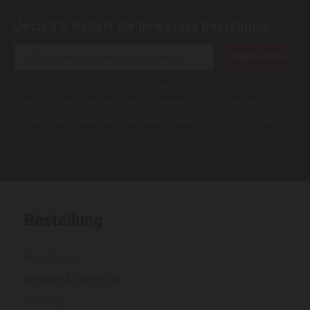
Jetzt 5% Rabatt für Ihre erste Bestellung!
ANMELDEN
Wir geben Ihre Daten niemals weiter (
Datenschutzerklärung
). Abbestellung
jederzeit möglich.Aktuell kann es bei E-Mails an T-Online Adressen zu
Zustellungsproblemen kommen. Nutzen Sie wenn möglich eine andere E-
Mail.
Bestellung
Mein Konto
Versand & Lieferung
Zahlung