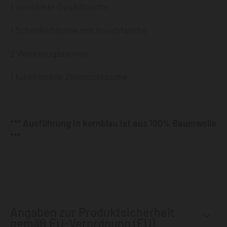
1 verstärkte Gesäßtasche
1 Schenkeltasche mit Handytasche
2 Werkzeugtaschen
1 funktionelle Zollstocktasche
*** Ausführung in kornblau ist aus 100% Baumwolle
***
Angaben zur Produktsicherheit
gemäß EU-Verordnung (EU)