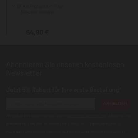
WORKS Profession Plus
Blouson schwer
64,90 €
Abonnieren Sie unseren kostenlosen
Newsletter
Jetzt 5% Rabatt für Ihre erste Bestellung!
ANMELDEN
Wir geben Ihre Daten niemals weiter (
Datenschutzerklärung
). Abbestellung
jederzeit möglich.Aktuell kann es bei E-Mails an T-Online Adressen zu
Zustellungsproblemen kommen. Nutzen Sie wenn möglich eine andere E-