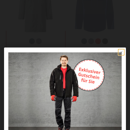
WORKS Classic
WORKS Profession
Berufsmantel
Blouson
49,90 €
54,89 €