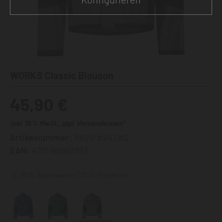
WORKS Classic Blouson
45,90 €
inkl. 19 % MwSt., zzgl. Versandkosten*
Artikelnummer:
B825/#242#S
EAN:
4251168662883
65% Baumwolle / 35% Polyester