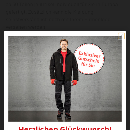
ab 50 Teilen je Artikel individuell für Sie in Europa
gefertigt. Zusätzlich kann die Kleidung
selbstverständlich noch mit Ihrem Firmenlogo
versehen werden.
Interesse? Schreiben Sie uns!
kontakt@kraehe.de
Pflegehinweise
Maximale Waschtemperatur 60 °C, normaler
Prozess
Nicht bleichen
Schonende Trocknung.
Herzlichen Glückwunsch!