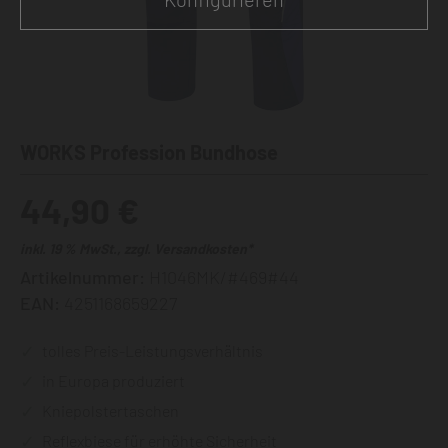
WORKS Profession Bundhose
44,90 €
inkl. 19 % MwSt., zzgl. Versandkosten*
Artikelnummer:
H1046MK/#469#44
EAN:
4251168659227
tolles Preis-Leistungsverhältnis
in Europa produziert
Kniepolstertaschen
Reflexbiese für erhöhte Sicherheit