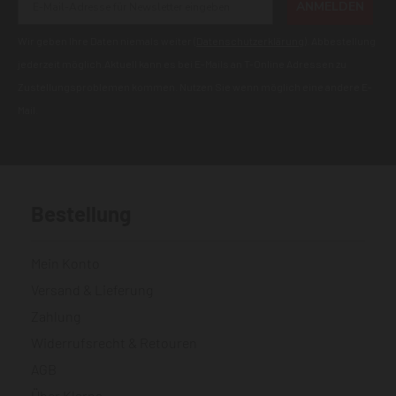
ANMELDEN
Wir geben Ihre Daten niemals weiter (
Datenschutzerklärung
). Abbestellung
jederzeit möglich.Aktuell kann es bei E-Mails an T-Online Adressen zu
Zustellungsproblemen kommen. Nutzen Sie wenn möglich eine andere E-
Mail.
Bestellung
Mein Konto
Versand & Lieferung
Zahlung
Widerrufsrecht & Retouren
AGB
Über Klarna