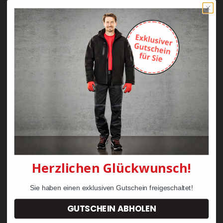
Dann ist die neue WORKS PROFESSION FLEX die
richtige Lösung für Sie.
Kombinieren Sie jede Grundfarbe mit jeder
Akzentfarbe und erhalten Sie so Ihre ganz
individuelle, persönliche Berufsbekleidung. Schon
ab 50 Teilen je Artikel individuell für Sie in Europa
gefertigt. Zusätzlich kann die Kleidung
selbstverständlich noch mit Ihrem Firmenlogo
versehen werden.
Interesse? Schreiben Sie uns!
kontakt@kraehe.de
Herzlichen Glückwunsch!
Sie haben einen exklusiven Gutschein freigeschaltet!
Pflegehinweise
GUTSCHEIN ABHOLEN
Maximale Waschtemperatur 60 °C, normaler