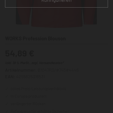
WORKS Profession Blouson
54,89 €
inkl. 19 % MwSt., zzgl. Versandkosten*
Artikelnummer:
B1047RS/#745#4446
EAN:
4255625316531
tolles Preis-Leistungsverhältnis
in Europa produziert
verlängerter Rücken
Reflexbiese für erhöhte Sicherheit