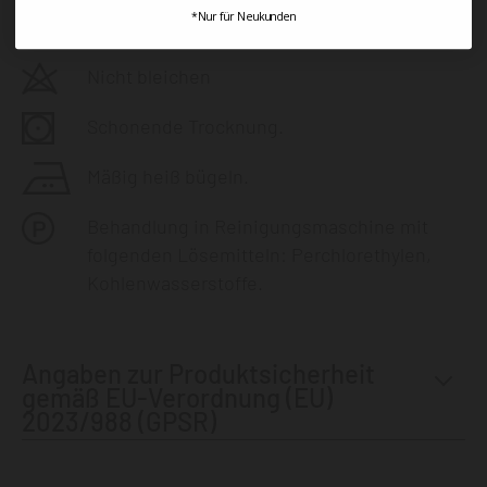
*Nur für Neukunden
Prozess
Nicht bleichen
Schonende Trocknung.
Mäßig heiß bügeln.
Behandlung in Reinigungsmaschine mit
folgenden Lösemitteln: Perchlorethylen,
Kohlenwasserstoffe.
Angaben zur Produktsicherheit
gemäß EU-Verordnung (EU)
2023/988 (GPSR)