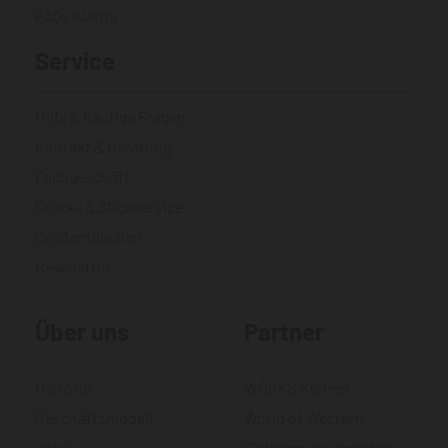
FAQs Klarna
Service
Hilfe & häufige Fragen
Kontakt & Beratung
Fachgeschäft
Druck- & Stickservice
Größentabellen
Newsletter
Über uns
Partner
Historie
WORKS Kiefner
Geschäftsmodell
World of Western
Jobs
Gittinger neue medien