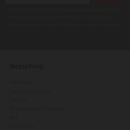
Wir geben Ihre Daten niemals weiter (
Datenschutzerklärung
). Abbestellung
jederzeit möglich.Aktuell kann es bei E-Mails an T-Online Adressen zu
Zustellungsproblemen kommen. Nutzen Sie wenn möglich eine andere E-
Mail.
Bestellung
Mein Konto
Versand & Lieferung
Zahlung
Widerrufsrecht & Retouren
AGB
Über Klarna