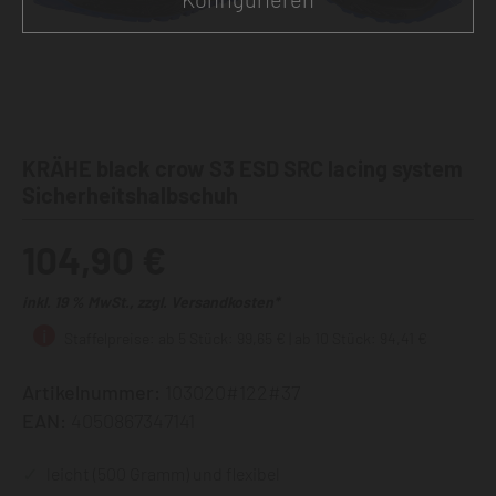
KRÄHE black crow S3 ESD SRC lacing system
Sicherheitshalbschuh
104,90 €
inkl. 19 % MwSt., zzgl. Versandkosten*
Staffelpreise: ab 5 Stück: 99,65 € | ab 10 Stück: 94,41 €
Artikelnummer:
103020#122#37
EAN:
4050867347141
leicht (500 Gramm) und flexibel