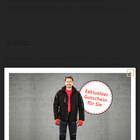
Sicherheitsschuh beweist das Gegenteil. Er ist
extrem flexibel und biegsam - probieren Sie es aus!
Schutz.
Der KRÄHE black crow S3 ESD SRC lacing system
Sicherheitshalbschuh ist zertifiziert gemäß EN ISO
20345:2011.
Neben der Sicherheitsklasse S3 (wasserabweisend)
erfüllt er auch alle Anforderungen der
Sicherheitsklasse S1P. Das verwendete
Obermaterial aus Mikrofaser sorgt für eine sehr
gute Atmungsaktivität, die einem S1P
Sicherheitsschuh in nichts nachsteht. Daher gilt für
diesen Schuh: Einer für alle.