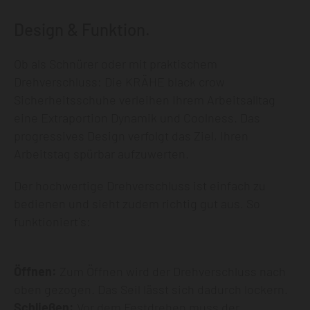
Design & Funktion.
Ob als Schnürer oder mit praktischem
Drehverschluss: Die KRÄHE black crow
Sicherheitsschuhe verleihen Ihrem Arbeitsalltag
eine Extraportion Dynamik und Coolness. Das
progressives Design verfolgt das Ziel, Ihren
Arbeitstag spürbar aufzuwerten.
Der hochwertige Drehverschluss ist einfach zu
bedienen und sieht zudem richtig gut aus. So
funktioniert´s:
Öffnen:
Zum Öffnen wird der Drehverschluss nach
oben gezogen. Das Seil lässt sich dadurch lockern.
Schließen:
Vor dem Festdrehen muss der