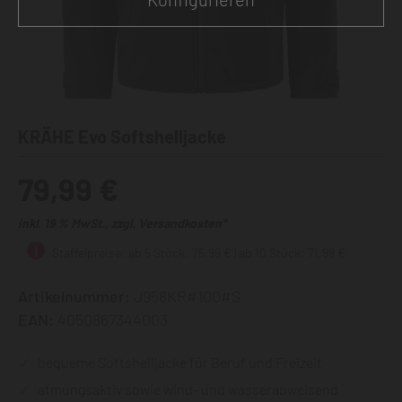
KRÄHE Evo Softshelljacke
79,99 €
inkl. 19 % MwSt., zzgl. Versandkosten*
Staffelpreise: ab 5 Stück: 75,99 € | ab 10 Stück: 71,99 €
Artikelnummer:
J958KR#100#S
EAN:
4050867344003
bequeme Softshelljacke für Beruf und Freizeit
atmungsaktiv sowie wind- und wasserabweisend