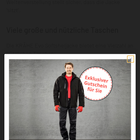
Weitenverstellung stellt sicher, dass die Jacke
"sitzt".
Viele große und nützliche Taschen
Die KRÄHE Evo Softsheljacke bietet eine Vielzahl an
nützlichen Taschen:
2 große (verdeckte) Seitentaschen mit Weite
1 Brusttasche mit wasserdichtem
Reißverschluss
1 Ärmeltasche mit wasserdichtem
Reißverschluss am linken Ärmel
1 große Innentasche (rechts) mit
Klettverschluss für Smartphones o.ä