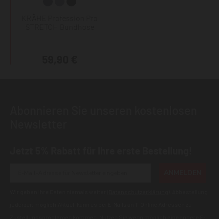
KRÄHE Profession Pro
STRETCH Bundhose
59,90 €
Abonnieren Sie unseren kostenlosen
Newsletter
Jetzt 5% Rabatt für Ihre erste Bestellung!
ANMELDEN
Wir geben Ihre Daten niemals weiter (
Datenschutzerklärung
). Abbestellung
jederzeit möglich.Aktuell kann es bei E-Mails an T-Online Adressen zu
Zustellungsproblemen kommen. Nutzen Sie wenn möglich eine andere E-