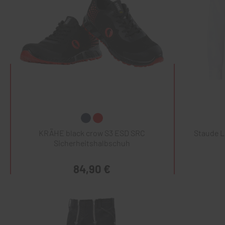
KRÄHE black crow S3 ESD SRC
Staude 
Sicherheitshalbschuh
84,90 €