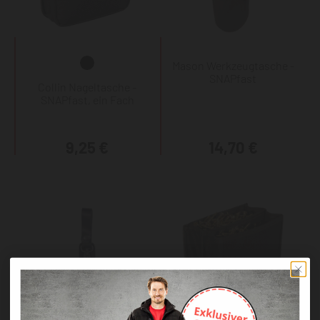
Mason Werkzeugtasche -
SNAPfast
Collin Nageltasche -
SNAPfast, ein Fach
9,25 €
14,70 €