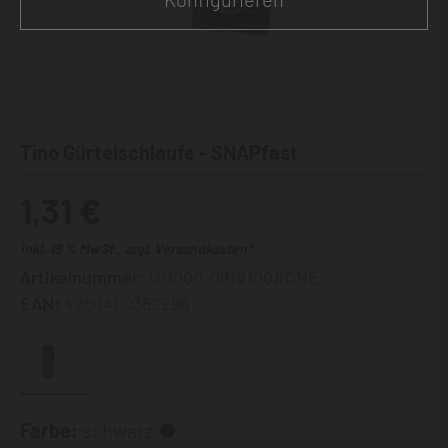
Tino Gürtelschlaufe - SNAPfast
1,31 €
inkl. 19 % MwSt., zzgl. Versandkosten*
Artikelnummer:
U11000-091#100#ONE
EAN:
4260400382298
Farbe:
schwarz