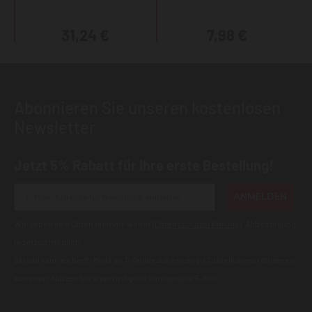
31,24 €
7,98 €
Abonnieren Sie unseren kostenlosen
Newsletter
Jetzt 5% Rabatt für Ihre erste Bestellung!
ANMELDEN
Wir geben Ihre Daten niemals weiter (
Datenschutzerklärung
). Abbestellung
jederzeit möglich.
Aktuell kann es bei E-Mails an T-Online Adressen zu Zustellungsproblemen
kommen. Nutzen Sie wenn möglich eine andere E-Mail.