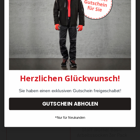
Gunter Karabinerhaken -
James Nageltasche -
mit Lederplatte
SNAPfast, zwei Fächer
7,89 €
14,70 €
Herzlichen Glückwunsch!
Sie haben einen exklusiven Gutschein freigeschaltet!
GUTSCHEIN ABHOLEN
*Nur für Neukunden
Taylor Multitasche
Staff Worker Basic
Arbeitssocken 3er Pack