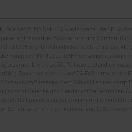
Linie hat PUMA SAFETY wieder genau den Puls der Z
erpaket an innovativer Ausstattung und Komfort.Dur
LSE.FOAM in unterschiedlichen Dichten ist der VEL
bei fängt der IMPULSE.FOAM® der Zwischensohle nich
Träger zurück.Die bis zu 300°C hitzebeständige, rut
zierfähig.Dank dem evercusion®BA Fußbett wird der F
® Schaumstoff transportiert Schweiß ab und sorgt 
g schützt Gelenke und Bänder vor Verletzungen.A
attet. So braucht sich der Träger um die perfekte
em Schuhkarton ein Paar konventionelle Schnürsenk