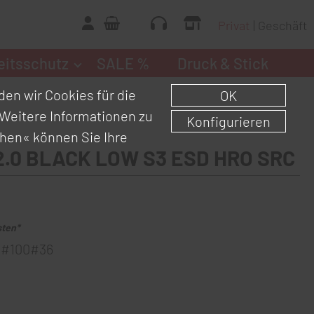
Privat
Geschäft
eitsschutz
SALE %
Druck & Stick
en wir Cookies für die
OK
Weitere Informationen zu
Konfigurieren
chen«
können Sie Ihre
 2.0 BLACK LOW S3 ESD HRO SRC
sten*
#100#36