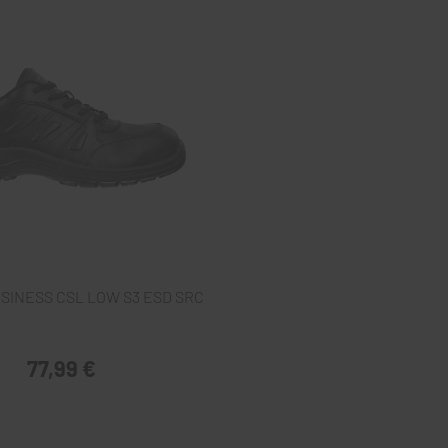
USINESS CSL LOW S3 ESD SRC
77,99 €