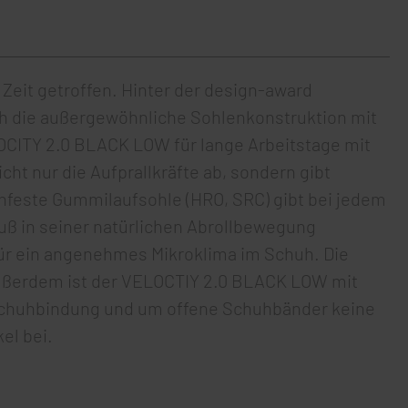
eit getroffen. Hinter der design-award
ch die außergewöhnliche Sohlenkonstruktion mit
OCITY 2.0 BLACK LOW für lange Arbeitstage mit
t nur die Aufprallkräfte ab, sondern gibt
schfeste Gummilaufsohle (HRO, SRC) gibt bei jedem
uß in seiner natürlichen Abrollbewegung
für ein angenehmes Mikroklima im Schuh. Die
ußerdem ist der VELOCTIY 2.0 BLACK LOW mit
 Schuhbindung und um offene Schuhbänder keine
el bei.