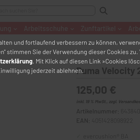
dung
Arbeitsschuhe
Zunftartikel
Arb
lten und fortlaufend verbessern zu können, verwend
en" stimmen Sie der Verwendung dieser Cookies zu. 
tzerklärung
. Mit Klick auf diesen Link
»Cookies lös
Puma Velocity
inwilligung jederzeit ablehnen.
125,00 €
inkl. 19 % MwSt., zzgl. Versandko
Artikelnummer:
643840
EAN:
4051428098922
evercushion® BA