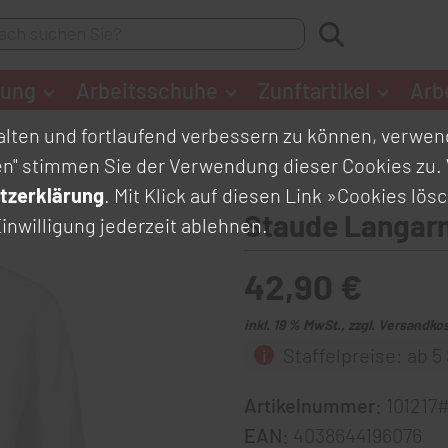
dung
Arbeitsschuhe
Zunftartikel
Arb
lten und fortlaufend verbessern zu können, verwend
en" stimmen Sie der Verwendung dieser Cookies zu. 
tzerklärung
. Mit Klick auf diesen Link
»Cookies lös
Staude Langar
inwilligung jederzeit ablehnen.
42,90 €
inkl. 19 % MwSt., zzgl. Versandko
Staffelpreise: ab 5 
Artikelnummer:
101217
EAN:
4038644196076