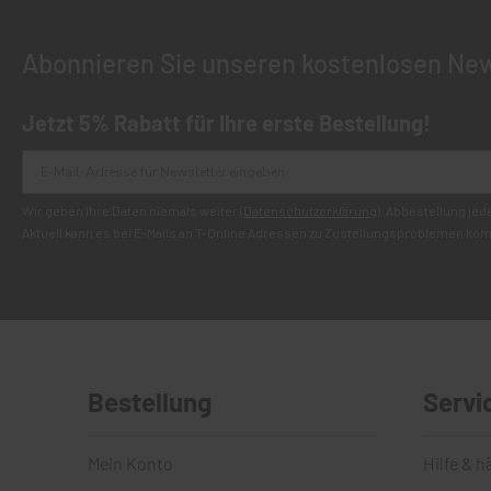
Abonnieren Sie unseren kostenlosen New
Jetzt 5% Rabatt für Ihre erste Bestellung!
Wir geben Ihre Daten niemals weiter (
Datenschutzerklärung
). Abbestellung jed
Aktuell kann es bei E-Mails an T-Online Adressen zu Zustellungsproblemen ko
Bestellung
Servi
Mein Konto
Hilfe & h