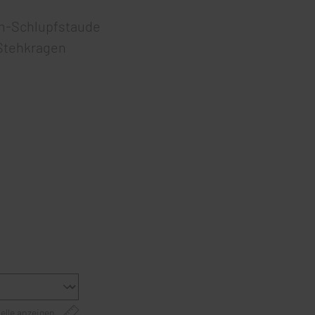
rm-Schlupfstaude
Stehkragen
elle anzeigen