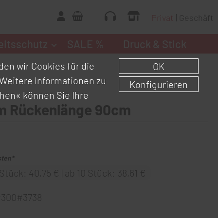
Privat
Geschäft
eitsschutz
SALE %
Druck & Stick
en wir Cookies für die
OK
Weitere Informationen zu
Konfigurieren
chen«
können Sie Ihre
m Rückenlänge 90cm
sten*
Stück: 40,75 € | ab 10 Stück: 38,61 €
#300#3738