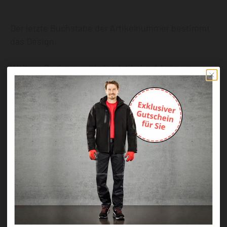
Der letzte Buchstabe der Artikelnummer bestimmt
das Design.
Weitere Designs und/oder Artikel auf Anfrage
erhältlich.
Pflegehinweise
Maximale Waschtemperatur 40 °C, normaler
Prozess
Nicht bleichen