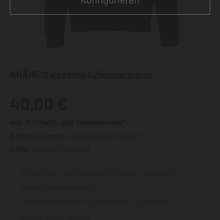
KRÄHE Sweatshirt Zimmermann
40,00 €
inkl. 19 % MwSt., zzgl. Versandkosten*
Artikelnummer:
SKR006Z#100#XS
EAN:
4050867358093
Modisches - schmal geschnittenes - Sweatshirt
Runder Halsausschnitt
Hochwertiger Print "Zimmermann" auf Brust
Einlaufvorbehandelt