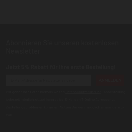
Abonnieren Sie unseren kostenlosen
Newsletter
Jetzt 5% Rabatt für Ihre erste Bestellung!
ANMELDEN
Wir geben Ihre Daten niemals weiter (
Datenschutzerklärung
). Abbestellung
jederzeit möglich.Aktuell kann es bei E-Mails an T-Online Adressen zu
Zustellungsproblemen kommen. Nutzen Sie wenn möglich eine andere E-
Mail.