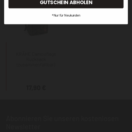
GUTSCHEIN ABHOLEN
*Nur für Neukunden
KRÄHE Camouflage
Rucksack
(zusammenfaltbar)
17,90 €
Abonnieren Sie unseren kostenlosen
Newsletter