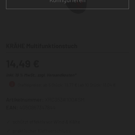
KRÄHE Multifunktionstuch
14,49 €
inkl. 19 % MwSt., zzgl. Versandkosten*
Staffelpreise: ab 5 Stück: 13,77 € | ab 10 Stück: 13,04 €
Artikelnummer:
XRC353#100#SM
EAN:
4050867347844
schützt effektiv vor Wind & Kälte
praktischer Klettverschluss