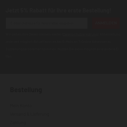
Jetzt 5% Rabatt für Ihre erste Bestellung!
ANMELDEN
Wir geben Ihre Daten niemals weiter (
Datenschutzerklärung
). Abbestellung
jederzeit möglich.Aktuell kann es bei E-Mails an T-Online Adressen zu
Zustellungsproblemen kommen. Nutzen Sie wenn möglich eine andere E-
Mail.
Bestellung
Mein Konto
Versand & Lieferung
Zahlung