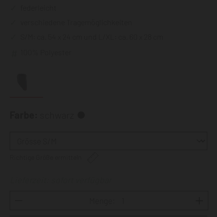
federleicht
verschiedene Tragemöglichkeiten
S/M: ca. 54 x 24 cm und L/XL: ca. 60 x 28 cm
100% Polyester
Farbe:
schwarz
Richtige Größe ermitteln
Lieferzeit: sofort verfügbar
Menge: