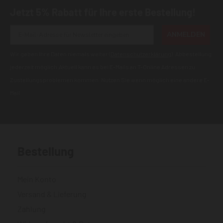
Jetzt 5% Rabatt für Ihre erste Bestellung!
ANMELDEN
Wir geben Ihre Daten niemals weiter (
Datenschutzerklärung
). Abbestellung
jederzeit möglich.Aktuell kann es bei E-Mails an T-Online Adressen zu
Zustellungsproblemen kommen. Nutzen Sie wenn möglich eine andere E-
Mail.
Bestellung
Mein Konto
Versand & Lieferung
Zahlung