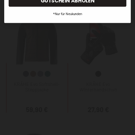
GUTSCHEIN ABHOLEN
*Nur für Neukunden
KRÄHE Evo Softshell-
KRÄHE Evo
Steppjacke
Winterhandschuh
59,90 €
27,90 €