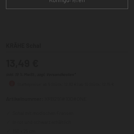
KRÄHE Schal
13,49 €
inkl. 19 % MwSt., zzgl. Versandkosten*
Staffelpreise: ab 5 Stück: 12,82 € | ab 10 Stück: 12,15 €
Artikelnummer:
XRB291#100#ONE
Schal mit modischen Fransen
in rot und schwarz erhältlich
150 x 25 cm