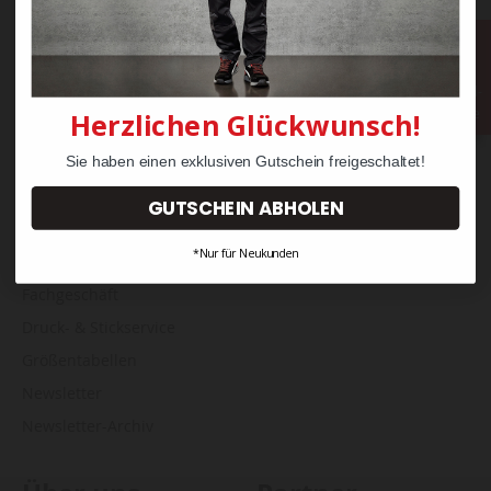
Widerrufsrecht & Retouren
AGB
Bestell-
Über Klarna
Hotline
Herzlichen Glückwunsch!
FAQs Klarna
Sie haben einen exklusiven Gutschein freigeschaltet!
Service
GUTSCHEIN ABHOLEN
Hilfe & häufige Fragen
*Nur für Neukunden
Kontakt & Beratung
Fachgeschäft
Druck- & Stickservice
Größentabellen
Newsletter
Newsletter-Archiv