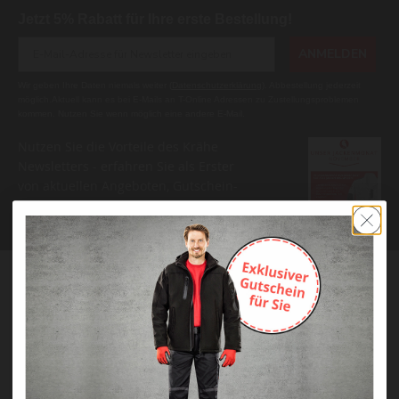
Jetzt 5% Rabatt für Ihre erste Bestellung!
ANMELDEN
Wir geben Ihre Daten niemals weiter (
Datenschutzerklärung
). Abbestellung jederzeit
möglich.Aktuell kann es bei E-Mails an T-Online Adressen zu Zustellungsproblemen
kommen. Nutzen Sie wenn möglich eine andere E-Mail.
Nutzen Sie die Vorteile des Krähe
Newsletters - erfahren Sie als Erster
von aktuellen Angeboten, Gutschein-
Codes und Neuigkeiten.
Bestellung
Mein Konto
Versand & Lieferung
Zahlung