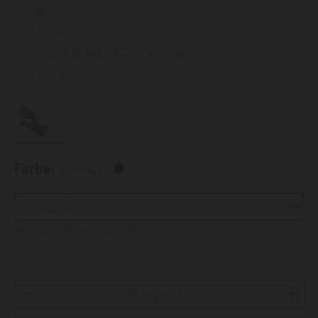
robust
EN 388 - L 4131
für leichte und schwere Arbeiten
100% Nylon
Farbe:
schwarz
Richtige Größe ermitteln
Lieferzeit: sofort verfügbar
Menge: