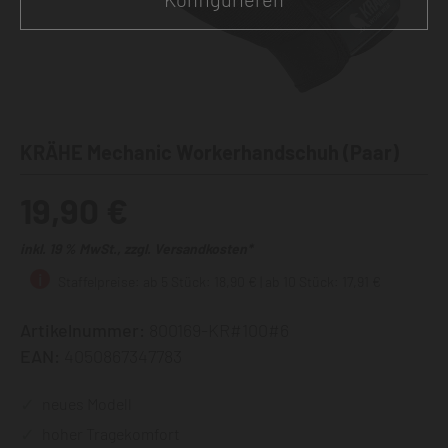
KRÄHE Mechanic Workerhandschuh (Paar)
19,90 €
inkl. 19 % MwSt., zzgl. Versandkosten*
Staffelpreise: ab 5 Stück: 18,90 € | ab 10 Stück: 17,91 €
Artikelnummer:
800169-KR#100#6
EAN:
4050867347783
neues Modell
hoher Tragekomfort