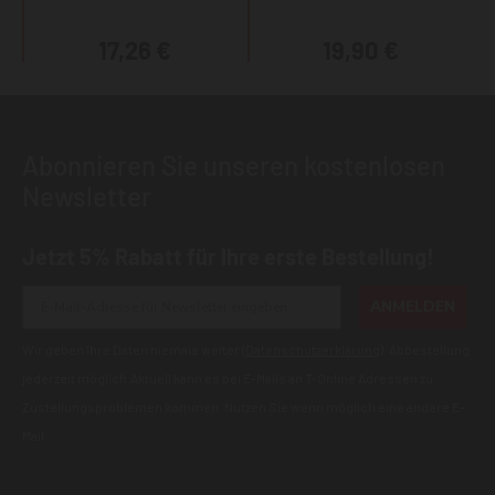
17,26 €
19,90 €
Abonnieren Sie unseren kostenlosen
Newsletter
Jetzt 5% Rabatt für Ihre erste Bestellung!
ANMELDEN
Wir geben Ihre Daten niemals weiter (
Datenschutzerklärung
). Abbestellung
jederzeit möglich.Aktuell kann es bei E-Mails an T-Online Adressen zu
Zustellungsproblemen kommen. Nutzen Sie wenn möglich eine andere E-
Mail.