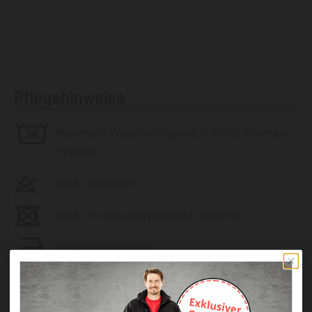
Pflegehinweise
Maximale Waschtemperatur 30 °C, normaler
Prozess
Nicht bleichen
Nicht im Wäschetrockner trocknen.
Nicht heiß bügeln.
Behandlung in Reinigungsmaschine mit
folgenden Lösemitteln: Perchlorethylen,