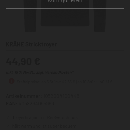
KRÄHE Stricktroyer
44,90 €
inkl. 19 % MwSt., zzgl. Versandkosten*
Staffelpreise: ab 5 Stück: 42,65 € | ab 10 Stück: 40,41 €
Artikelnummer:
105200#100#48
EAN:
4058264055966
Troyerkragen mit Reißverschluss
hält warm und ist super bequem