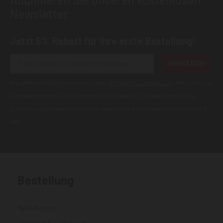
Newsletter
Jetzt 5% Rabatt für Ihre erste Bestellung!
ANMELDEN
Wir geben Ihre Daten niemals weiter (
Datenschutzerklärung
). Abbestellung
jederzeit möglich.Aktuell kann es bei E-Mails an T-Online Adressen zu
Zustellungsproblemen kommen. Nutzen Sie wenn möglich eine andere E-
Mail.
Bestellung
Mein Konto
Versand & Lieferung