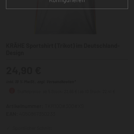
KRÄHE Sportshirt (Trikot) im Deutschland-
Design
24,90 €
inkl. 19 % MwSt., zzgl. Versandkosten*
Staffelpreise: ab 5 Stück: 23,66 € | ab 10 Stück: 22,41 €
Artikelnummer:
TKR100#300#XS
EAN:
4050867350233
Sportlicher Schnitt