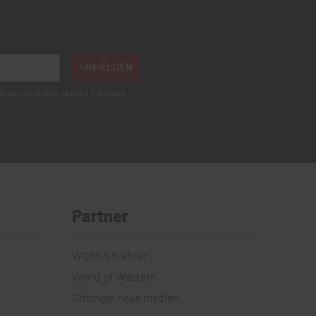
ANMELDEN
roblemen kommen. Nutzen Sie wenn
Partner
WORKS Kiefner
World of Western
Gittinger neue medien