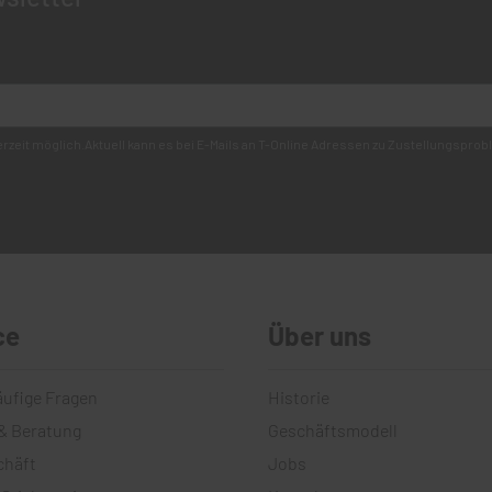
derzeit möglich.Aktuell kann es bei E-Mails an T-Online Adressen zu Zustellungsp
ce
Über uns
äufige Fragen
Historie
& Beratung
Geschäftsmodell
chäft
Jobs