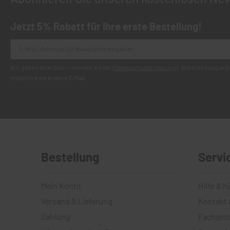
Jetzt 5% Rabatt für Ihre erste Bestellung!
Wir geben Ihre Daten niemals weiter (
Datenschutzerklärung
). Abbestellung je
möglich eine andere E-Mail.
Bestellung
Servi
Mein Konto
Hilfe & h
Versand & Lieferung
Kontakt 
Zahlung
Fachges