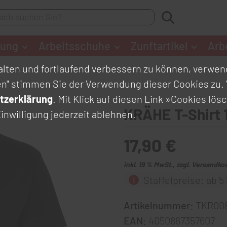
dung
Arbeitsschuhe
Zunftartikel
Arb
lten und fortlaufend verbessern zu können, verwend
en" stimmen Sie der Verwendung dieser Cookies zu. 
tzerklärung
. Mit Klick auf diesen Link
»Cookies lös
KRÄHE T-Shirt
inwilligung jederzeit ablehnen.
17,90 €
inkl. 19 % MwSt., zzgl. Versandko
Staffelpreise: ab 5 S
Artikelnummer:
TKR00
EAN:
4050867357607