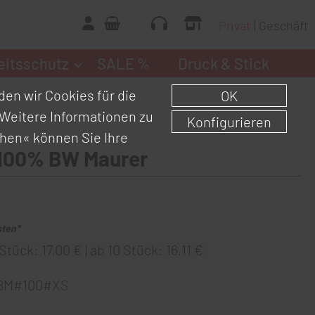
Privat
Geschäft
eitsschutz
SALE %
Druck & Stick
en wir Cookies für die
OK
Weitere Informationen zu
Konfigurieren
chen«
können Sie Ihre
 100% BW Maurer
sten*
tück: 17,00 € | ab 10 Stück: 16,11 €
8M#100#XS