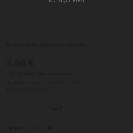
Portwest Rundum Schutzbrille
2,98 €
inkl. 19 % MwSt., zzgl. Versandkosten*
Artikelnummer:
PW32BKR#100#0
EAN:
5036108161591
Farbe:
schwarz