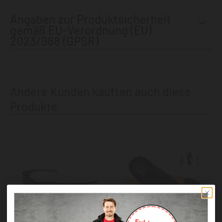
Angaben zur Produktsicherheit
gemäß EU-Verordnung (EU)
2023/988 (GPSR)
Andere Kunden kauften auch diese
Produkte