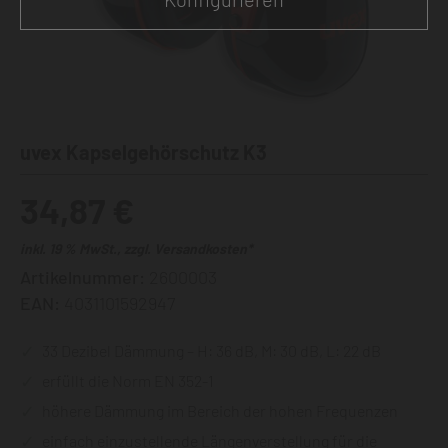
uvex Kapselgehörschutz K3
34,87 €
inkl. 19 % MwSt., zzgl. Versandkosten*
Artikelnummer:
2600003
EAN:
4031101592947
33 Dezibel Dämmung – H: 36 dB, M: 30 dB, L: 22 dB
erfüllt die Norm EN 352-1
höhere Dämmung im Bereich der hohen Frequenzen
einfach einzustellende Längenverstellung für die