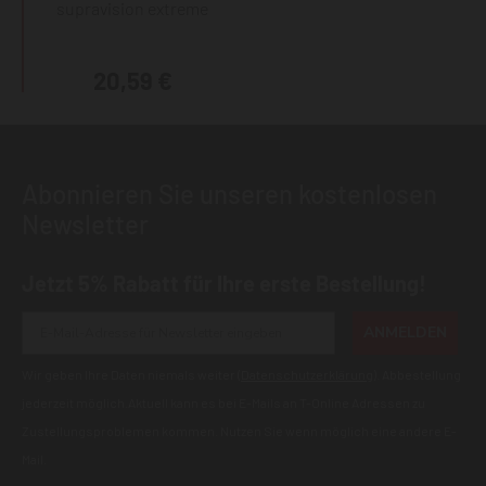
supravision extreme
20,59 €
Abonnieren Sie unseren kostenlosen
Newsletter
Jetzt 5% Rabatt für Ihre erste Bestellung!
ANMELDEN
Wir geben Ihre Daten niemals weiter (
Datenschutzerklärung
). Abbestellung
jederzeit möglich.Aktuell kann es bei E-Mails an T-Online Adressen zu
Zustellungsproblemen kommen. Nutzen Sie wenn möglich eine andere E-
Mail.