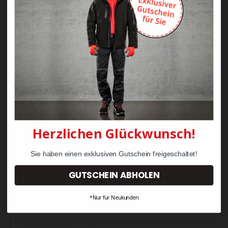
uvex Schutzbrille 9231
polavision
Albatros EVERCUSHION
CUSTOM FIT MID
58,79 €
11,00 €
Herzlichen Glückwunsch!
Sie haben einen exklusiven Gutschein freigeschaltet!
GUTSCHEIN ABHOLEN
*Nur für Neukunden
uvex Schutzbrille 9307