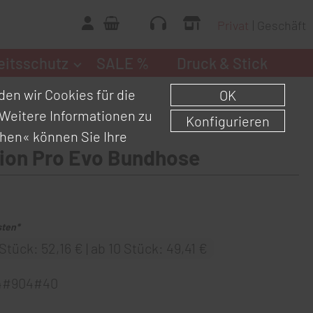
Privat
Geschäft
eitsschutz
SALE %
Druck & Stick
en wir Cookies für die
OK
Weitere Informationen zu
Konfigurieren
chen«
können Sie Ihre
ion Pro Evo Bundhose
sten*
Stück: 52,16 € | ab 10 Stück: 49,41 €
4#904#40