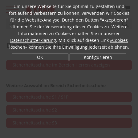
Um unsere Webseite für Sie optimal zu gestalten und
fortlaufend verbessern zu können, verwenden wir Cookies
Menü
für die Website-Analyse. Durch den Button "Akzeptieren"
stimmen Sie der Verwendung dieser Cookies zu. Weitere
Informationen zu Cookies erhalten Sie in unserer
Datenschutzerklärung
. Mit Klick auf diesen Link
»Cookies
Damen Sicherheitsschuhe
löschen«
können Sie Ihre Einwilligung jederzeit ablehnen.
OK
Konfigurieren
Sicherheitsschuhe im Bereich Herren anzeigen
Weitere Auswahl im Bereich Sicherheitsschuhe
Sicherheitsschuhe S1 / S1P
Sicherheitsschuhe S2
Sicherheitsschuhe S3