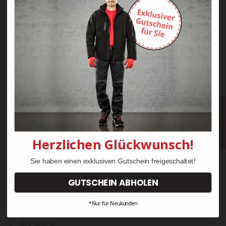
Bestell-
Hotline
Herzlichen Glückwunsch!
Sie haben einen exklusiven Gutschein freigeschaltet!
GUTSCHEIN ABHOLEN
Albatros GUARDIAN MID BLACK
*Nur für Neukunden
Nitrilgummistiefel
30,99 €