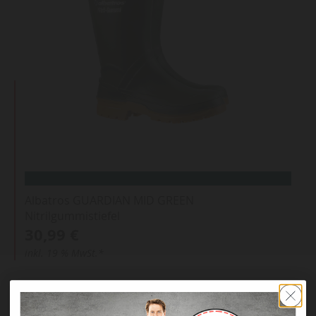
Albatros GUARDIAN MID GREEN
Nitrilgummistiefel
30,99 €
inkl. 19 % MwSt.*