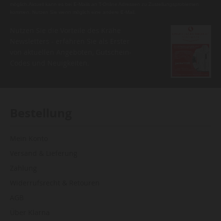
möglich.Aktuell kann es bei E-Mails an T-Online Adressen zu Zustellungsproblemen
kommen. Nutzen Sie wenn möglich eine andere E-Mail.
Nutzen Sie die Vorteile des Krähe
Newsletters - erfahren Sie als Erster
von aktuellen Angeboten, Gutschein-
Codes und Neuigkeiten.
Bestellung
Mein Konto
Versand & Lieferung
Zahlung
Widerrufsrecht & Retouren
AGB
Über Klarna