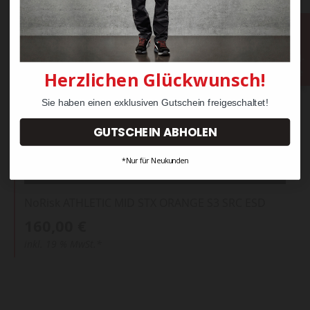
Bestell-
Hotline
Herzlichen Glückwunsch!
Sie haben einen exklusiven Gutschein freigeschaltet!
GUTSCHEIN ABHOLEN
*Nur für Neukunden
NoRisk ATHLETIC MID STX ORANGE S3 SRC ESD
160,00 €
inkl. 19 % MwSt.*