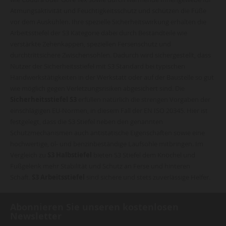
Atmungsaktivität und Feuchtigkeitsschutz und schützen die Füße
vor dem Auskühlen. Ihre spezielle Sicherheitswirkung erhalten die
Arbeitsstiefel der S3 Kategorie dabei durch Bestandteile wie
verstärkte Zehenkappen, speziellen Fersenschutz und
durchtrittsichere Zwischensohlen. Dadurch wird sichergestellt, dass
Nutzer der Sicherheitsstiefel mit S3 Standard bei typischen
Handwerkstätigkeiten in der Werkstatt oder auf der Baustelle so gut
wie möglich gegen Verletzungsrisiken abgesichert sind. Die
Sicherheitsstiefel S3
erfüllen natürlich die strengen Vorgaben der
einschlägigen EU-Normen, in diesem Fall der EN ISO 20345. Hier ist
festgelegt, dass die S3 Stiefel neben den genannten
Schutzmechanismen auch antistatische Eigenschaften sowie eine
hochwertige, öl- und benzinbeständige Laufsohle mitbringen. Im
Vergleich zu
S3 Halbstiefel
bieten S3 Stiefel dem Knöchel und
Fußgelenk mehr Stabilität und Schutz an Ferse und hinteren
Schaft.
S3 Arbeitsstiefel
sind sichere und stets zuverlässige Helfer.
Abonnieren Sie unseren kostenlosen
Newsletter