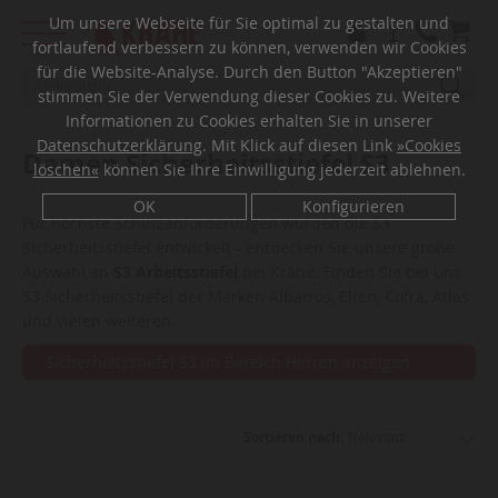
Um unsere Webseite für Sie optimal zu gestalten und
fortlaufend verbessern zu können, verwenden wir Cookies
Menü
für die Website-Analyse. Durch den Button "Akzeptieren"
stimmen Sie der Verwendung dieser Cookies zu. Weitere
Informationen zu Cookies erhalten Sie in unserer
Datenschutzerklärung
. Mit Klick auf diesen Link
»Cookies
Damen Sicherheitsstiefel S3
löschen«
können Sie Ihre Einwilligung jederzeit ablehnen.
OK
Konfigurieren
Für höchste Schutzanforderungen wurden die S3
Sicherheitsstiefel entwickelt - entdecken Sie unsere große
Auswahl an
S3 Arbeitsstiefel
bei Krähe. Finden Sie bei uns
S3 Sicherheitsstiefel der Marken Albatros, Elten, Cofra, Atlas
und vielen weiteren.
Sicherheitsstiefel S3 im Bereich Herren anzeigen
Sortieren nach: