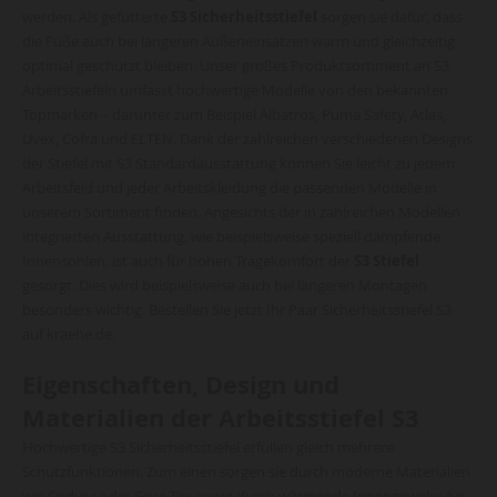
werden. Als gefütterte
S3 Sicherheitsstiefel
sorgen sie dafür, dass
die Füße auch bei längeren Außeneinsätzen warm und gleichzeitig
optimal geschützt bleiben. Unser großes Produktsortiment an S3
Arbeitsstiefeln umfasst hochwertige Modelle von den bekannten
Topmarken – darunter zum Beispiel Albatros, Puma Safety, Atlas,
Uvex, Cofra und ELTEN. Dank der zahlreichen verschiedenen Designs
der Stiefel mit S3 Standardausstattung können Sie leicht zu jedem
Arbeitsfeld und jeder Arbeitskleidung die passenden Modelle in
unserem Sortiment finden. Angesichts der in zahlreichen Modellen
integrierten Ausstattung, wie beispielsweise speziell dämpfende
Innensohlen, ist auch für hohen Tragekomfort der
S3 Stiefel
gesorgt. Dies wird beispielsweise auch bei längeren Montagen
besonders wichtig. Bestellen Sie jetzt Ihr Paar Sicherheitsstiefel S3
auf kraehe.de.
Eigenschaften, Design und
Materialien der Arbeitsstiefel S3
Hochwertige S3 Sicherheitsstiefel erfüllen gleich mehrere
Schutzfunktionen. Zum einen sorgen sie durch moderne Materialien
wie Codura oder Gore Tex sowie durch wärmende Innengewebe für