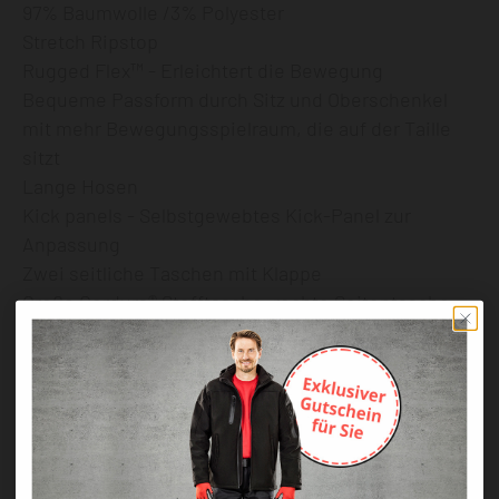
97% Baumwolle /3% Polyester
Stretch Ripstop
Rugged Flex™ - Erleichtert die Bewegung
Bequeme Passform durch Sitz und Oberschenkel
mit mehr Bewegungsspielraum, die auf der Taille
sitzt
Lange Hosen
Kick panels - Selbstgewebtes Kick-Panel zur
Anpassung
Zwei seitliche Taschen mit Klappe
Große Cordura® Stofftasche, rechte Seitentasche
Cordura® Stoff verstärkte Gesäßtaschen mit
zusätzlichem Volumen für mehr Kapazität
Flex Cordura™ Kniepolstertaschen entsprechen den
Abmessungen nach FprEN14404-1:2022 mit
Reinigungsöffnungen
Komfortflex Hüftband