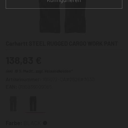
Carhartt STEEL RUGGED CARGO WORK PANT
138,83 €
inkl. 19 % MwSt., zzgl. Versandkosten*
Artikelnummer:
105072-CA#2526#3030
EAN:
0195836009065
Farbe:
BLACK