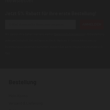
Jetzt 5% Rabatt für Ihre erste Bestellung!
ANMELDEN
Wir geben Ihre Daten niemals weiter (
Datenschutzerklärung
). Abbestellung
jederzeit möglich.Aktuell kann es bei E-Mails an T-Online Adressen zu
Zustellungsproblemen kommen. Nutzen Sie wenn möglich eine andere E-
Mail.
Bestellung
Mein Konto
Versand & Lieferung