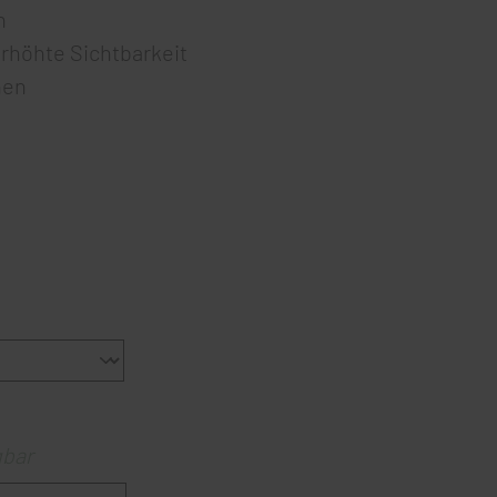
n
rhöhte Sichtbarkeit
hen
gbar