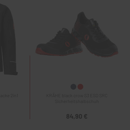
acke 2in1
KRÄHE black crow S3 ESD SRC
Sicherheitshalbschuh
84,90 €