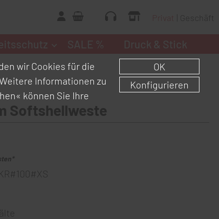
Privat
Geschäft
eitsschutz
SALE %
Druck & Stick
en wir Cookies für die
OK
Weitere Informationen zu
Konfigurieren
chen«
können Sie Ihre
 Softshellweste
sten*
KR#100#XS
älte