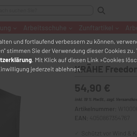
dung
Arbeitsschuhe
Zunftartikel
Arb
lten und fortlaufend verbessern zu können, verwend
en" stimmen Sie der Verwendung dieser Cookies zu. 
tzerklärung
. Mit Klick auf diesen Link
»Cookies lös
KRÄHE Freedom
inwilligung jederzeit ablehnen.
54,90 €
inkl. 19 % MwSt., zzgl. Versandko
Artikelnummer:
W1000
EAN:
4050867354767
Schützt vor Wind & K