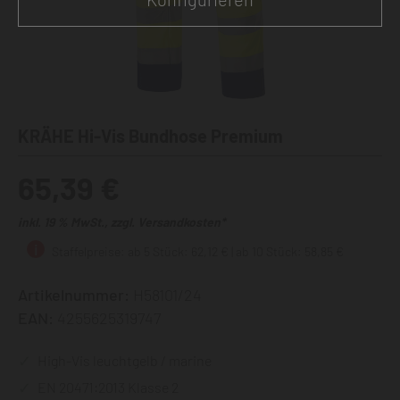
KRÄHE Hi-Vis Bundhose Premium
65,39 €
inkl. 19 % MwSt., zzgl. Versandkosten*
Staffelpreise: ab 5 Stück: 62,12 € | ab 10 Stück: 58,85 €
Artikelnummer:
H58101/24
EAN:
4255625319747
High-Vis leuchtgelb / marine
EN 20471:2013 Klasse 2