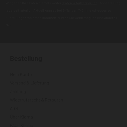
Wir geben Ihre Daten niemals weiter (
Datenschutzerklärung
). Abbestellung
jederzeit möglich.Aktuell kann es bei E-Mails an T-Online Adressen zu
Zustellungsproblemen kommen. Nutzen Sie wenn möglich eine andere E-
Mail.
Bestellung
Mein Konto
Versand & Lieferung
Zahlung
Widerrufsrecht & Retouren
AGB
Über Klarna
FAQs Klarna