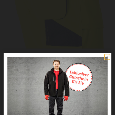
Details machen den Unterschied.
Sie werden die Unterschiede spüren...
Aufgesetzte Vordertaschen
D-Ring am Hosenbund
Zwei aufgesetzte Gesäßtaschen mit Patten
(einseitig abgeriegelt)