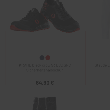
KRÄHE black crow S3 ESD SRC
Staude 
Sicherheitshalbschuh
84,90 €