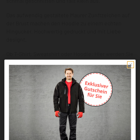
schmal geschnitten und fällt klein aus.
Das aufwendig gestaltete Maurer Zunftzeichen auf
der Brust machen den Hoodie zu einem echten
Hingucker. Hochwertig gedruckt und mit Liebe
designt.
Ob T-Shirt, Sweatshirt oder Hoodie: Hier werden Sie
fündig.
Unsere individuellen Shirts mit Zunftzeichen
erhalten Sie mit folgenden Zunftzeichen:
Hoodie Zimmermann (z.B. Art.-Nr. HKR006Z)
Hoodie Dachdecker (z.B. Art.-Nr. HKR006D)
Hoodie Tischler (z.B. Art.-Nr. HKR006T)
Hoodie Maurer (z.B. Art.-Nr. HKR006M)