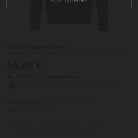
KRÄHE Hoodie Maurer
44,99 €
inkl. 19 % MwSt., zzgl. Versandkosten*
Staffelpreise: ab 5 Stück: 42,74 € | ab 10 Stück: 40,49 €
Artikelnummer:
HKR006M#100#XS
EAN:
4050867357744
Modischer - schmal geschnittener - Hoodie
Hochwertiger Print "Maurer" auf Brust