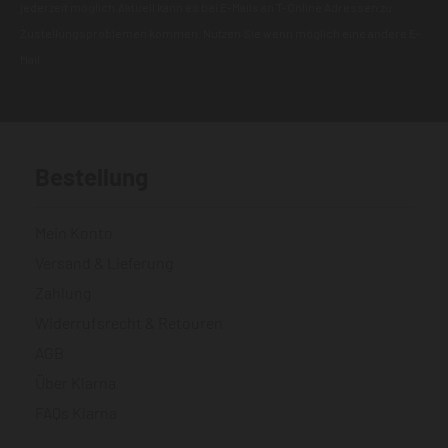
jederzeit möglich.Aktuell kann es bei E-Mails an T-Online Adressen zu
Zustellungsproblemen kommen. Nutzen Sie wenn möglich eine andere E-
Mail.
Bestellung
Mein Konto
Versand & Lieferung
Zahlung
Widerrufsrecht & Retouren
AGB
Über Klarna
FAQs Klarna