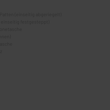
atten (einseitig abgeriegelt)
einseitig festgesteppt)
honetasche
innen)
tasche
z