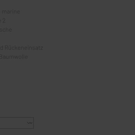
/ marine
e 2
asche
nd Rückeneinsatz
 Baumwolle