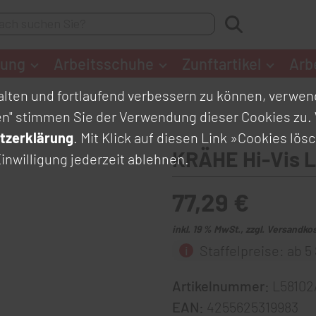
dung
Arbeitsschuhe
Zunftartikel
Arb
lten und fortlaufend verbessern zu können, verwend
en" stimmen Sie der Verwendung dieser Cookies zu. 
tzerklärung
. Mit Klick auf diesen Link
»Cookies lös
KRÄHE Hi-Vis 
inwilligung jederzeit ablehnen.
77,29 €
inkl. 19 % MwSt., zzgl. Versandko
Staffelpreise: ab 5 
Artikelnummer:
L58102
EAN:
4255625319983