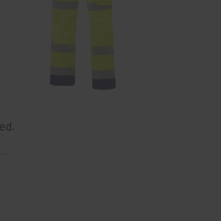
ed.
..