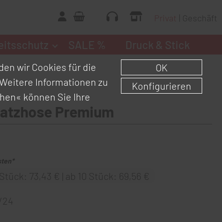
Privat
Geschäft
eitsschutz
SALE %
Druck & Stick
en wir Cookies für die
OK
Weitere Informationen zu
Konfigurieren
chen«
können Sie Ihre
Latzhose Premium
sten*
Stück: 73,43 € | ab 10 Stück: 69,56 €
/24